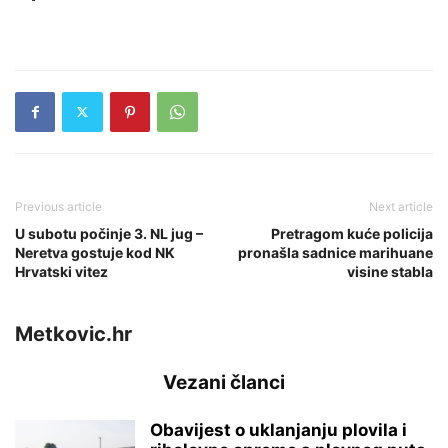
Previous article
Next article
U subotu počinje 3. NL jug –
Pretragom kuće policija
Neretva gostuje kod NK
pronašla sadnice marihuane
Hrvatski vitez
visine stabla
Metkovic.hr
Vezani članci
Obavijest o uklanjanju plovila i