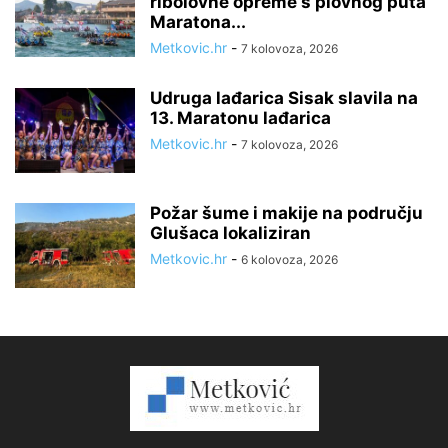
ribolovne opreme s plovnog puta
Maratona...
Metkovic.hr
-
7 kolovoza, 2026
Udruga lađarica Sisak slavila na
13. Maratonu lađarica
Metkovic.hr
-
7 kolovoza, 2026
Požar šume i makije na području
Glušaca lokaliziran
Metkovic.hr
-
6 kolovoza, 2026