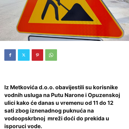
Iz Metkovića d.o.o. obavijestili su korisnike
vodnih usluga na Putu Narone i Opuzenskoj
ulici kako će danas u vremenu od 11 do 12
sati zbog iznenadnog puknuća na
vodoopskrbnoj mreži doći do prekida u
isporuci vode.