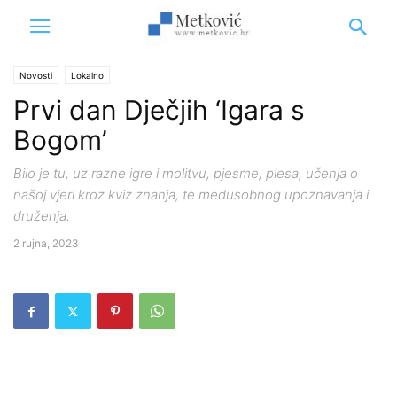
Novosti
Lokalno
Prvi dan Dječjih ‘Igara s
Bogom’
Bilo je tu, uz razne igre i molitvu, pjesme, plesa, učenja o
našoj vjeri kroz kviz znanja, te međusobnog upoznavanja i
druženja.
2 rujna, 2023