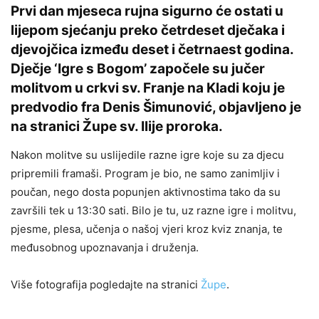
Prvi dan mjeseca rujna sigurno će ostati u
lijepom sjećanju preko četrdeset dječaka i
djevojčica između deset i četrnaest godina.
Dječje ‘Igre s Bogom’ započele su jučer
molitvom u crkvi sv. Franje na Kladi koju je
predvodio fra Denis Šimunović, objavljeno je
na stranici
Župe sv. Ilije proroka.
Nakon molitve su uslijedile razne igre koje su za djecu
pripremili framaši. Program je bio, ne samo zanimljiv i
poučan, nego dosta popunjen aktivnostima tako da su
završili tek u 13:30 sati. Bilo je tu, uz razne igre i molitvu,
pjesme, plesa, učenja o našoj vjeri kroz kviz znanja, te
međusobnog upoznavanja i druženja.
Više fotografija pogledajte na stranici
Župe
.