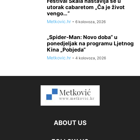
Festival Skala nastavlja se u
utorak cabaretom „Ča je život
vengo…“
Metkovic.hr
-
6 kolovoza, 2026
„Spider-Man: Novo doba“ u
ponedjeljak na programu Ljetnog
Kina „Pobjeda“
Metkovic.hr
-
4 kolovoza, 2026
ABOUT US