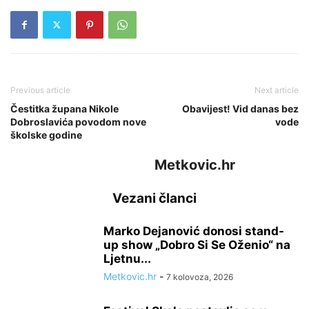
Previous article
Next article
Čestitka župana Nikole
Obavijest! Vid danas bez
Dobroslavića povodom nove
vode
školske godine
Metkovic.hr
Vezani članci
Marko Dejanović donosi stand-
up show „Dobro Si Se Oženio“ na
Ljetnu...
Metkovic.hr
-
7 kolovoza, 2026