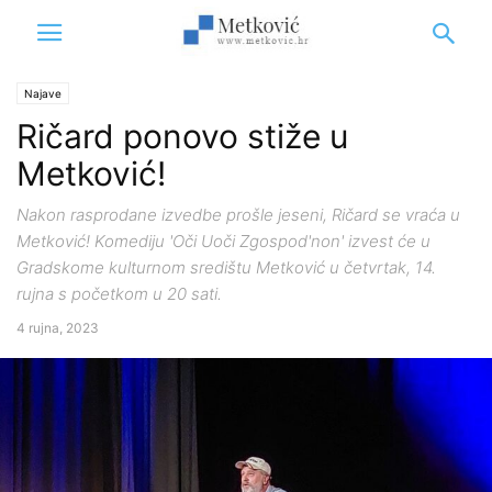
Najave
Ričard ponovo stiže u
Metković!
Nakon rasprodane izvedbe prošle jeseni, Ričard se vraća u
Metković! Komediju 'Oči Uoči Zgospod'non' izvest će u
Gradskome kulturnom središtu Metković u četvrtak, 14.
rujna s početkom u 20 sati.
4 rujna, 2023