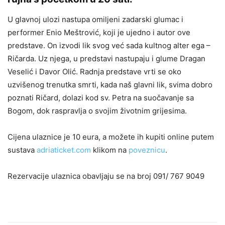
U glavnoj ulozi nastupa omiljeni zadarski glumac i
performer Enio Meštrović, koji je ujedno i autor ove
predstave. On izvodi lik svog već sada kultnog alter ega –
Ričarda. Uz njega, u predstavi nastupaju i glume Dragan
Veselić i Davor Olić. Radnja predstave vrti se oko
uzvišenog trenutka smrti, kada naš glavni lik, svima dobro
poznati Ričard, dolazi kod sv. Petra na suočavanje sa
Bogom, dok raspravlja o svojim životnim grijesima.
Cijena ulaznice je 10 eura, a možete ih kupiti online putem
sustava
adriaticket.com
klikom na
poveznicu
.
Rezervacije ulaznica obavljaju se na broj 091/ 767 9049