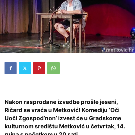
Nakon rasprodane izvedbe prošle jeseni,
Ričard se vraća u Metković! Komediju ‘Oči
Uoči Zgospod’non’ izvest će u Gradskome
kulturnom središtu Metković u četvrtak, 14.
rujna s početkom u 20 sati.