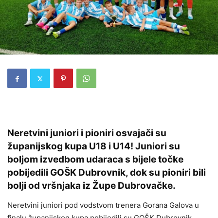
Neretvini juniori i pioniri osvajači su
županijskog kupa U18 i U14! Juniori su
boljom izvedbom udaraca s bijele točke
pobijedili GOŠK Dubrovnik, dok su pioniri bili
bolji od vršnjaka iz Župe Dubrovačke.
Neretvini juniori pod vodstvom trenera Gorana Galova u
finalu županijskog kupa pobijedili su GOŠK Dubrovnik.