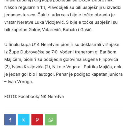
Nakon regularnih 1:1, Plavobijeli su bili uspješniji u izvedbi
jedanaesteraca. Čak tri udarca s bijele točke obranio je
vratar Neretve Luka Vidojević. S bijele točke uspješni su
bili kapetan Galov, Volarević, Bubalo i Gašić.
U finalu kupa U14 Neretvini pioniri su deklasirali vršnjake
iz Župe Dubrovačke sa 7:0. Vođeni trenerom g. Barišom
Majićem, pioniri su pobijedili golovima Eugena Filipovića
(2), Ivana Kraljevića (2), Nikole Vegara i Patrika Majića, dok
je jedan gol bio i autogol. Pehar je podigao kapetan juniora
– Ivan Vrnoga.
FOTO: Facebook/ NK Neretva