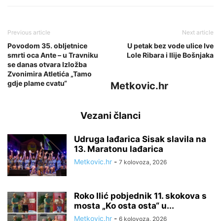
Previous article
Next article
Povodom 35. obljetnice
U petak bez vode ulice Ive
smrti oca Ante – u Travniku
Lole Ribara i Ilije Bošnjaka
se danas otvara Izložba
Zvonimira Atletića „Tamo
gdje plame cvatu“
Metkovic.hr
Vezani članci
Udruga lađarica Sisak slavila na
13. Maratonu lađarica
Metkovic.hr
-
7 kolovoza, 2026
Roko Ilić pobjednik 11. skokova s
mosta „Ko osta osta“ u...
Metkovic.hr
-
6 kolovoza, 2026