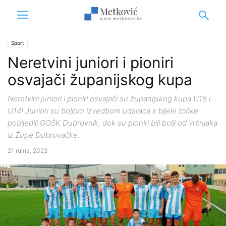
Sport
Neretvini juniori i pioniri
osvajači županijskog kupa
Neretvini juniori i pioniri osvajači su županijskog kupa U18 i
U14! Juniori su boljom izvedbom udaraca s bijele točke
pobijedili GOŠK Dubrovnik, dok su pioniri bili bolji od vršnjaka
iz Župe Dubrovačke.
21 rujna, 2023