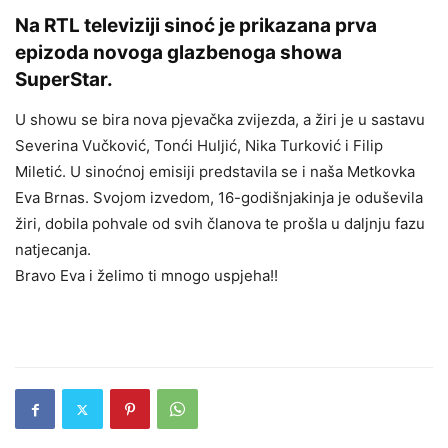
Na RTL televiziji sinoć je prikazana prva
epizoda novoga glazbenoga showa
SuperStar.
U showu se bira nova pjevačka zvijezda, a žiri je u sastavu
Severina Vučković, Tonći Huljić, Nika Turković i Filip
Miletić. U sinoćnoj emisiji predstavila se i naša Metkovka
Eva Brnas. Svojom izvedom, 16-godišnjakinja je oduševila
žiri, dobila pohvale od svih članova te prošla u daljnju fazu
natjecanja.
Bravo Eva i želimo ti mnogo uspjeha!!