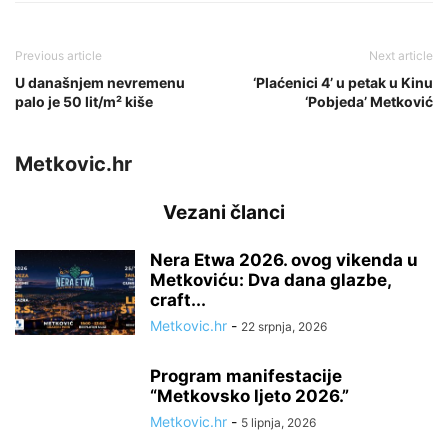
Previous article
Next article
U današnjem nevremenu
‘Plaćenici 4’ u petak u Kinu
palo je 50 lit/m² kiše
‘Pobjeda’ Metković
Metkovic.hr
Vezani članci
Nera Etwa 2026. ovog vikenda u
Metkoviću: Dva dana glazbe,
craft...
Metkovic.hr
-
22 srpnja, 2026
Program manifestacije
“Metkovsko ljeto 2026.”
Metkovic.hr
-
5 lipnja, 2026