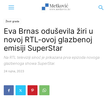
Život grada
Eva Brnas oduševila žiri u
novoj RTL-ovoj glazbenoj
emisiji SuperStar
Na RTL televiziji sinoć je prikazana prva epizoda novoga
glazbenoga showa SuperStar.
24 rujna, 2023