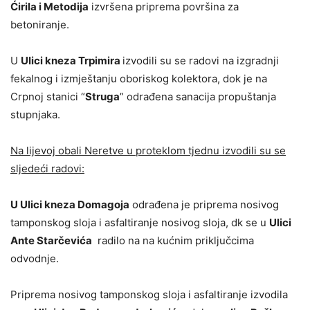
Ćirila i Metodija
izvršena priprema površina za
betoniranje.
U
Ulici kneza Trpimira
izvodili su se radovi na izgradnji
fekalnog i izmještanju oboriskog kolektora, dok je na
Crpnoj stanici “
Struga
” odrađena sanacija propuštanja
stupnjaka.
Na lijevoj obali Neretve u proteklom tjednu izvodili su se
sljedeći radovi:
U Ulici kneza Domagoja
odrađena je priprema nosivog
tamponskog sloja i asfaltiranje nosivog sloja, dk se u
Ulici
Ante Starčevića
radilo na na kućnim priključcima
odvodnje.
Priprema nosivog tamponskog sloja i asfaltiranje izvodila