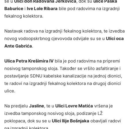
se u
Ulici don Radovana Jerkovića
, dok su
ulice Paška
Baburice
i
Ive Lole Ribara
bile pod radovima na izgradnji
fekalnog kolektora.
Nastavak radova na izgradnji fekalnog kolektora, te izvedba
novog vodoopskrbnog cjevovoda odvijale su se u
Ulici oca
Ante Gabrića
.
Ulica Petra Krešimira IV
bila je pod radovima na pripremi
nosivog tamponskog sloja. Također se vršilo asfaltiranje i
postavljanje SDNU kabelske kanalizacije na jednoj dionici,
te radovi na izgradnji fekalnog kolektora na drugoj dionici
ulice.
Na predjelu
Jasline
, te u
Ulici Lovre Matića
vršena je
izvedba tamponskog nosivog sloja, podizanje LŽ
poklopaca, dok su se u
Ulici Ilije Bošnjaka
obavljali radovi
na izgradnji kolektora.