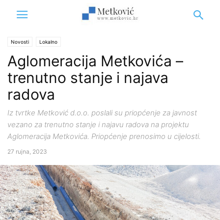
Novosti
Lokalno
Aglomeracija Metkovića –
trenutno stanje i najava
radova
Iz tvrtke Metković d.o.o. poslali su priopćenje za javnost
vezano za trenutno stanje i najavu radova na projektu
Aglomeracija Metkovića. Priopćenje prenosimo u cijelosti.
27 rujna, 2023