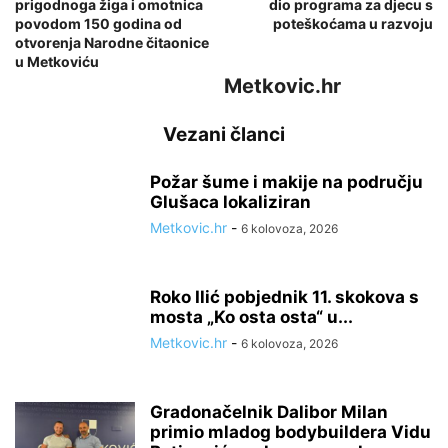
prigodnoga žiga i omotnica
dio programa za djecu s
povodom 150 godina od
poteškoćama u razvoju
otvorenja Narodne čitaonice
u Metkoviću
Metkovic.hr
Vezani članci
Požar šume i makije na području
Glušaca lokaliziran
Metkovic.hr
-
6 kolovoza, 2026
Roko Ilić pobjednik 11. skokova s
mosta „Ko osta osta“ u...
Metkovic.hr
-
6 kolovoza, 2026
Gradonačelnik Dalibor Milan
primio mladog bodybuildera Vidu