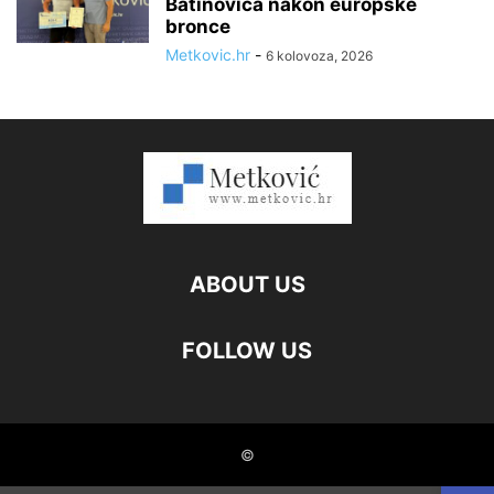
Batinovića nakon europske
bronce
Metkovic.hr
-
6 kolovoza, 2026
ABOUT US
FOLLOW US
©