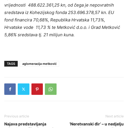
vrijednosti 488.622.361,25 kn, od čega je nepovratnih
sredstava iz Kohezijskog fonda 253.696.378,57 kn. EU
fond financira 70,68%, Republika Hrvatska 11,73%,
Hrvatske vode 11,73 % te Metković d.o.o. i Grad Metković
5,86% sredstava tj. 21 milijun kuna.
TAGS
aglomeracija metković
Previous article
Next article
Najava predstavljanja
‘Neretvanski đir’ – u nedjelju