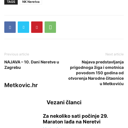
TAGS
NK Neretva
Previous article
Next article
NAJAVA – 10. Dani Neretve u
Najava predstavljanja
Zagrebu
prigodnoga žiga i omotnica
povodom 150 godina od
otvorenja Narodne čitaonice
u Metkoviću
Metkovic.hr
Vezani članci
Za nekoliko sati počinje 29.
Maraton lađa na Neretvi