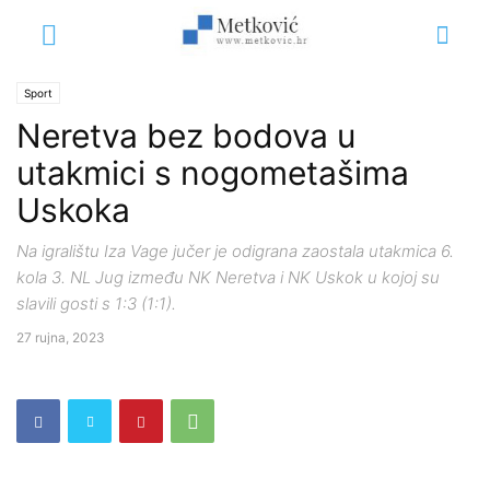
Sport
Neretva bez bodova u
utakmici s nogometašima
Uskoka
Na igralištu Iza Vage jučer je odigrana zaostala utakmica 6.
kola 3. NL Jug između NK Neretva i NK Uskok u kojoj su
slavili gosti s 1:3 (1:1).
27 rujna, 2023