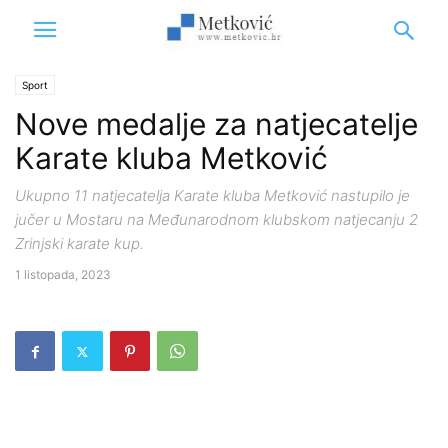
Sport
Nove medalje za natjecatelje
Karate kluba Metković
Ukupno 11 natjecatelja Karate kluba Metković nastupilo je
jučer u Mostaru na Međunarodnom klubskom natjecanju 2
Zrinjski karate kup.
1 listopada, 2023