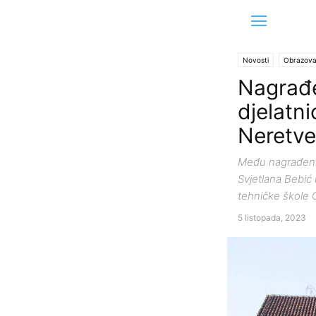
Novosti
Obrazova
Nagrađe
djelatni
Neretve
Među nagrađenim 
Svjetlana Bebić 
tehničke škole 
5 listopada, 2023