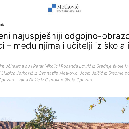
nje
ni najuspješniji odgojno-obraz
ci – među njima i učitelji iz škola 
učiteljima su i Petar Nikolić i Rosanda Lovrić iz Srednje škole M
i Ljubica Jerković iz Gimnazije Metković, Josip Jelčić iz Srednje po
Opuzen i Ivana Bašić iz Osnovne škole Opuzen.