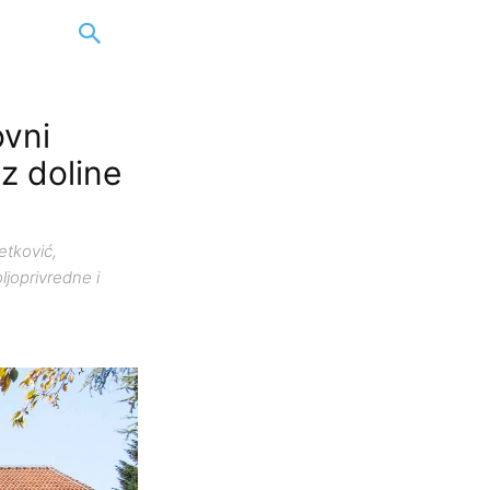
ovni
iz doline
etković,
ljoprivredne i