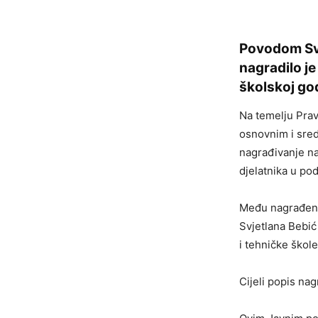
Povodom Svj
nagradilo j
školskoj go
Na temelju Pravi
osnovnim i sred
nagrađivanje na
djelatnika u po
Među nagrađenim
Svjetlana Bebić
i tehničke škol
Cijeli popis na