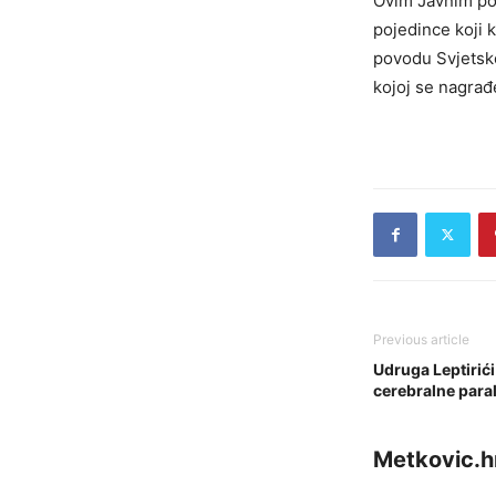
Ovim Javnim poz
pojedince koji 
povodu Svjetsko
kojoj se nagrađ
Previous article
Udruga Leptirići
cerebralne para
Metkovic.h