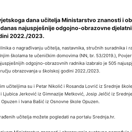
etskoga dana učitelja Ministarstvo znanosti i o
e danas najuspješnije odgojno-obrazovne djelatni
dini 2022./2023.
lnika o nagrađivanju učitelja, nastavnika, stručnih suradnika i r
njim školama te učeničkim domovima (NN, br. 53/2019.), Povje
juspješnijih odgojno-obrazovnih radnika izabralo je 505 najuspj
dručju obrazovanja u školskoj godini 2022./2023.
 učiteljima su i Petar Nikolić i Rosanda Lovrić iz Srednje škol
 i Ljubica Jerković iz Gimnazije Metković, Josip Jelčić iz Srednj
e Opuzen i Ivana Bašić iz Osnovne škole Opuzen.
građenih učitelja možete pogledati na portalu Srednja.hr.