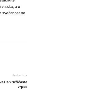
istaknute
rvatske, a u
je svečanost na
Next article
va Dan ružičaste
vrpce