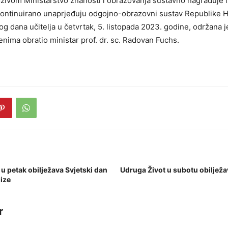
ivom Ministarstvo znanosti i obrazovanja sustavno nagrađuje 
kontinuirano unaprjeđuju odgojno-obrazovni sustav Republike H
g dana učitelja u četvrtak, 5. listopada 2023. godine, održana 
enima obratio ministar prof. dr. sc. Radovan Fuchs.
 u petak obilježava Svjetski dan
Udruga Život u subotu obilježa
lize
r