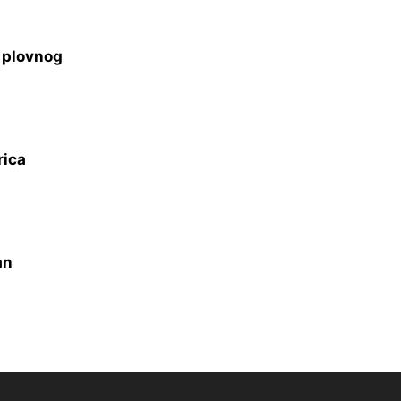
s plovnog
rica
an