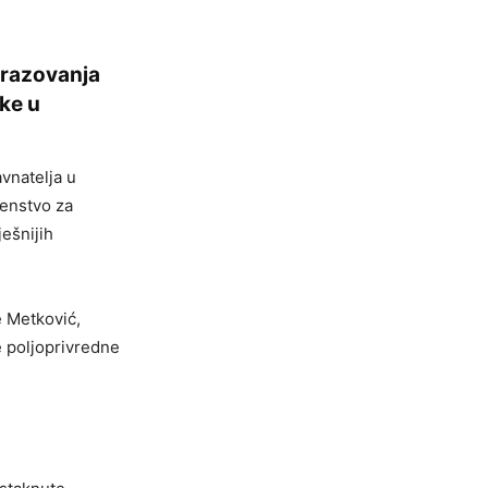
brazovanja
ke u
avnatelja u
renstvo za
ešnijih
e Metković,
e poljoprivredne