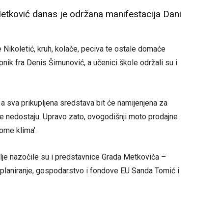
etković danas je održana manifestacija Dani
Nikoletić, kruh, kolače, peciva te ostale domaće
pnik fra Denis Šimunović, a učenici škole održali su i
 a sva prikupljena sredstava bit će namijenjena za
e nedostaju. Upravo zato, ovogodišnji moto prodajne
kome klima’.
lje nazočile su i predstavnice Grada Metkovića –
 planiranje, gospodarstvo i fondove EU Sanda Tomić i