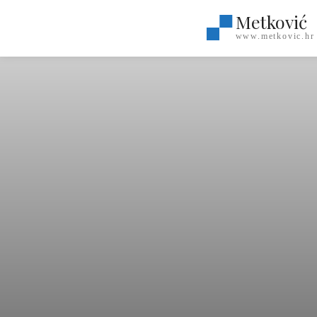
Metković
www.metkovic.hr