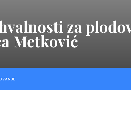
hvalnosti za plodo
ća Metković
OVANJE