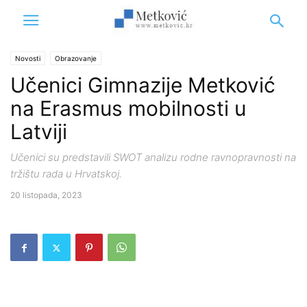
Novosti
Obrazovanje
Učenici Gimnazije Metković
na Erasmus mobilnosti u
Latviji
Učenici su predstavili SWOT analizu rodne ravnopravnosti na
tržištu rada u Hrvatskoj.
20 listopada, 2023