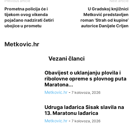
Previous article
Next article
Prometna policija će i
U Gradskoj knjižnici
tijekom ovog vikenda
Metković predstavljen
pojačano nadzirati četiri
roman ‘Strah od kupine’
ubojice u prometu
autorice Danijele Crljen
Metkovic.hr
Vezani članci
Obavijest o uklanjanju plovila i
ribolovne opreme s plovnog puta
Maratona...
Metkovic.hr
-
7 kolovoza, 2026
Udruga lađarica Sisak slavila na
13. Maratonu lađarica
Metkovic.hr
-
7 kolovoza, 2026