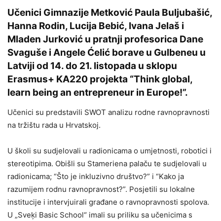
Učenici Gimnazije Metković Paula Buljubašić,
Hanna Rodin, Lucija Bebić, Ivana Jelaš i
Mladen Jurković u pratnji profesorica Dane
Svaguše i Angele Ćelić borave u Gulbeneu u
Latviji od 14. do 21. listopada u sklopu
Erasmus+ KA220 projekta “Think global,
learn being an entrepreneur in Europe!”.
Učenici su predstavili SWOT analizu rodne ravnopravnosti
na tržištu rada u Hrvatskoj.
U školi su sudjelovali u radionicama o umjetnosti, robotici i
stereotipima. Obišli su Stameriena palaču te sudjelovali u
radionicama; “Što je inkluzivno društvo?” i “Kako ja
razumijem rodnu ravnopravnost?”. Posjetili su lokalne
institucije i intervjuirali građane o ravnopravnosti spolova.
U „Sveķi Basic School“ imali su priliku sa učenicima s