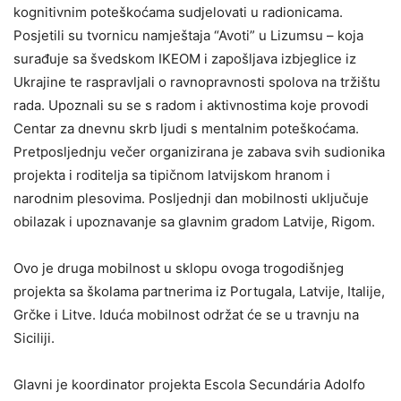
kognitivnim poteškoćama sudjelovati u radionicama.
Posjetili su tvornicu namještaja “Avoti” u Lizumsu – koja
surađuje sa švedskom IKEOM i zapošljava izbjeglice iz
Ukrajine te raspravljali o ravnopravnosti spolova na tržištu
rada. Upoznali su se s radom i aktivnostima koje provodi
Centar za dnevnu skrb ljudi s mentalnim poteškoćama.
Pretposljednju večer organizirana je zabava svih sudionika
projekta i roditelja sa tipičnom latvijskom hranom i
narodnim plesovima. Posljednji dan mobilnosti uključuje
obilazak i upoznavanje sa glavnim gradom Latvije, Rigom.
Ovo je druga mobilnost u sklopu ovoga trogodišnjeg
projekta sa školama partnerima iz Portugala, Latvije, Italije,
Grčke i Litve. Iduća mobilnost održat će se u travnju na
Siciliji.
Glavni je koordinator projekta Escola Secundária Adolfo