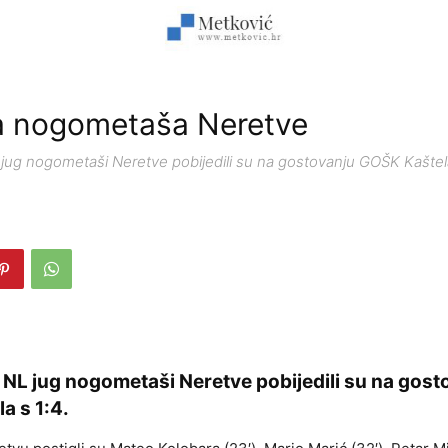
a nogometaša Neretve
L jug nogometaši Neretve pobijedili su na gostovanju GOŠK Kaštela
. NL jug nogometaši Neretve pobijedili su na gos
a s 1:4.