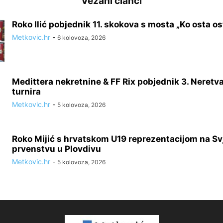
Vezani članci
Roko Ilić pobjednik 11. skokova s mosta „Ko osta ost
Metkovic.hr
-
6 kolovoza, 2026
Medittera nekretnine & FF Rix pobjednik 3. Neretv
turnira
Metkovic.hr
-
5 kolovoza, 2026
Roko Mijić s hrvatskom U19 reprezentacijom na S
prvenstvu u Plovdivu
Metkovic.hr
-
5 kolovoza, 2026