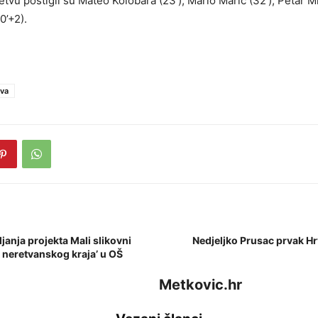
vu postigli su Mateo Kolobara (23′), Mario Marić (32′), Petar Mik
0’+2).
va
janja projekta Mali slikovni
Nedjeljko Prusac prvak Hr
k neretvanskog kraja’ u OŠ
Metkovic.hr