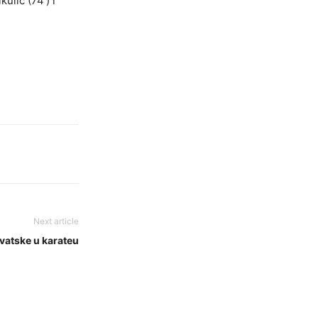
ulić (74′) i
Next article
vatske u karateu