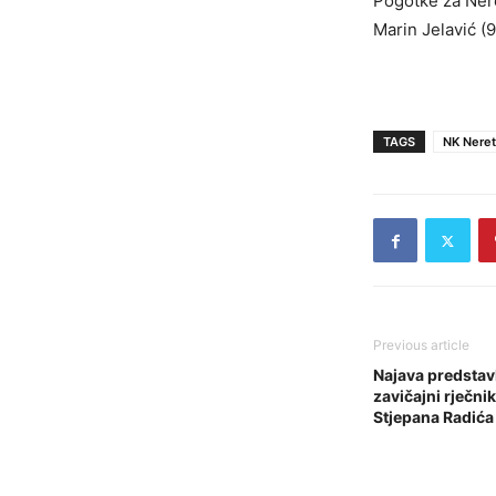
Pogotke za Neret
Marin Jelavić (9
TAGS
NK Neret
Previous article
Najava predstavl
zavičajni rječni
Stjepana Radića