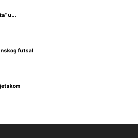
a“ u...
anskog futsal
vjetskom