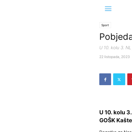
Sport
Pobjed
U 10. kolu 3. N
22 listopada, 2023
U 10. kolu 3
GOŠK Kaštel