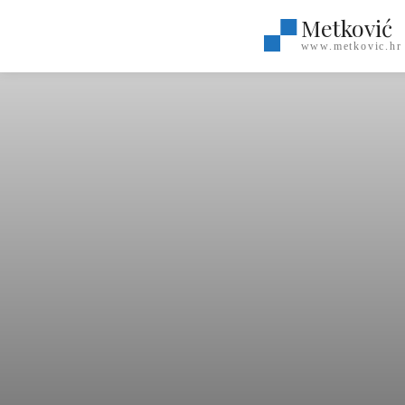
Metković
www.metkovic.hr