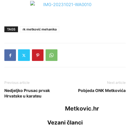
TAGS
rk metković mehanika
Previous article
Next article
Nedjeljko Prusac prvak
Pobjeda ONK Metkovića
Hrvatske u karateu
Metkovic.hr
Vezani članci