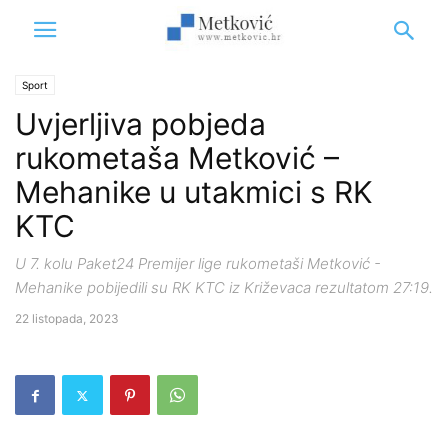
Sport
Uvjerljiva pobjeda
rukometaša Metković –
Mehanike u utakmici s RK
KTC
U 7. kolu Paket24 Premijer lige rukometaši Metković -
Mehanike pobijedili su RK KTC iz Križevaca rezultatom 27:19.
22 listopada, 2023