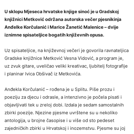
U sklopu Mjeseca hrvatske knjige sinoć je u Gradskoj
knjižnici Metković održana autorska večer pjesnikinja
Anđelke Korčulanić i Marice Žanetić Malenice – dvije
iznimne spisateljice bogatih književnih opusa.
Uz spisateljice, na književnoj večeri je govorila ravnateljica
Gradske knjižnice Metković Vesna Vidović, a program je,
uz zvuk gitare, uveličao veliki kreativac, ljubitelj fotografije
i planinar Ivica Obšivač iz Metkovića.
Anđekla Korčulanić – rođena je u Splitu. Piše prozu i
poeziju za djecu i odrasle, a intenzivno je počela pisati i
objavljivati tek u zreloj dobi. Izdala je sedam samostalnih
zbirki poezije. Njezine pjesme uvrštene su u nekoliko
antologija, u brojne časopise i u više od sto pedeset
zajedničkih zbirki u Hrvatskoj i inozemstvu. Pjesme su joj