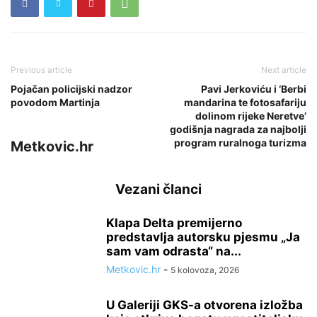
Previous article
Next article
Pojačan policijski nadzor
Pavi Jerkoviću i ‘Berbi
povodom Martinja
mandarina te fotosafariju
dolinom rijeke Neretve’
godišnja nagrada za najbolji
program ruralnoga turizma
Metkovic.hr
Vezani članci
Klapa Delta premijerno
predstavlja autorsku pjesmu „Ja
sam vam odrasta“ na...
Metkovic.hr
-
5 kolovoza, 2026
U Galeriji GKS-a otvorena izložba