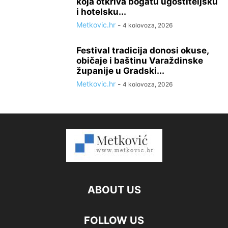
koja otkriva bogatu ugostiteljsku
i hotelsku...
Metkovic.hr
-
4 kolovoza, 2026
Festival tradicija donosi okuse,
običaje i baštinu Varaždinske
županije u Gradski...
Metkovic.hr
-
4 kolovoza, 2026
ABOUT US
FOLLOW US