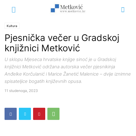
Kultura
Pjesnička večer u Gradskoj
knjižnici Metković
U sklopu Mjeseca hrvatske knjige sinoć je u Gradskoj
knjižnici Metković održana autorska večer pjesnikinja
Anđelke Korčulanić i Marice Žanetić Malenice – dvije iznimne
spisateljice bogatih književnih opusa.
11 studenoga, 2023