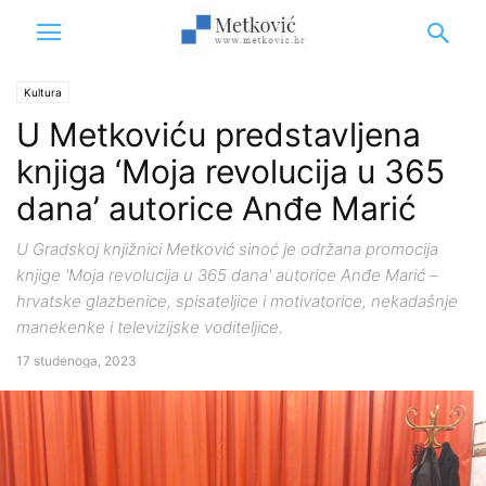
Kultura
U Metkoviću predstavljena
knjiga ‘Moja revolucija u 365
dana’ autorice Anđe Marić
U Gradskoj knjižnici Metković sinoć je održana promocija
knjige 'Moja revolucija u 365 dana' autorice Anđe Marić –
hrvatske glazbenice, spisateljice i motivatorice, nekadašnje
manekenke i televizijske voditeljice.
17 studenoga, 2023