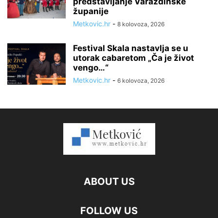
predstavljanje Varaždinske
županije
Metkovic.hr
-
8 kolovoza, 2026
Festival Skala nastavlja se u
utorak cabaretom „Ča je život
vengo…“
Metkovic.hr
-
6 kolovoza, 2026
ABOUT US
FOLLOW US