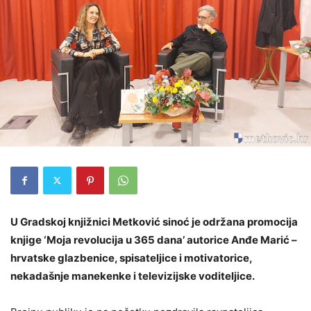
U Gradskoj knjižnici Metković sinoć je održana promocija
knjige ‘Moja revolucija u 365 dana’ autorice Anđe Marić –
hrvatske glazbenice, spisateljice i motivatorice,
nekadašnje manekenke i televizijske voditeljice.