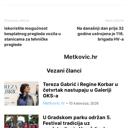
Previous article
Next article
Iskoristite mogućnost
Na današnji dan prije 32
besplatnog pregleda vozila u
godine ustrojena je 116.
stanicama za tehničke
brigada HV-a
preglede
Metkovic.hr
Vezani članci
Tereza Gabrić i Regine Korbar u
četvrtak nastupaju u Galeriji
GKS-a
Metkovic.hr
-
10 kolovoza, 2026
U Gradskom parku održan 5.
Festival tradicija uz