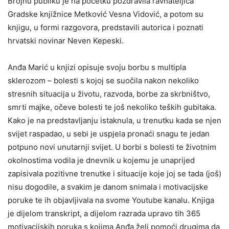
Brojnu publiku je na početku pozdravila ravnateljica
Gradske knjižnice Metković Vesna Vidović, a potom su
knjigu, u formi razgovora, predstavili autorica i poznati
hrvatski novinar Neven Kepeski.
Anđa Marić u knjizi opisuje svoju borbu s multipla
sklerozom – bolesti s kojoj se suočila nakon nekoliko
stresnih situacija u životu, razvoda, borbe za skrbništvo,
smrti majke, očeve bolesti te još nekoliko teških gubitaka.
Kako je na predstavljanju istaknula, u trenutku kada se njen
svijet raspadao, u sebi je uspjela pronaći snagu te jedan
potpuno novi unutarnji svijet. U borbi s bolesti te životnim
okolnostima vodila je dnevnik u kojemu je unaprijed
zapisivala pozitivne trenutke i situacije koje joj se tada (još)
nisu dogodile, a svakim je danom snimala i motivacijske
poruke te ih objavljivala na svome Youtube kanalu. Knjiga
je dijelom transkript, a dijelom razrada upravo tih 365
motivacijskih poruka s kojima Anđa želi pomoći drugima da