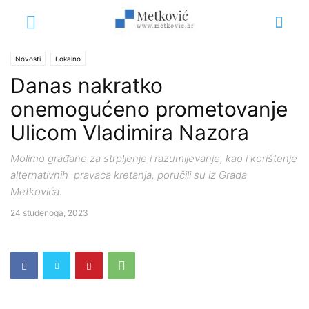
Novosti
Lokalno
Danas nakratko
onemogućeno prometovanje
Ulicom Vladimira Nazora
Molimo građane za strpljenje i razumijevanje, kao i korištenje
alternativnih pravaca kretanja, poručili su iz Grada
Metkovića.
24 studenoga, 2023