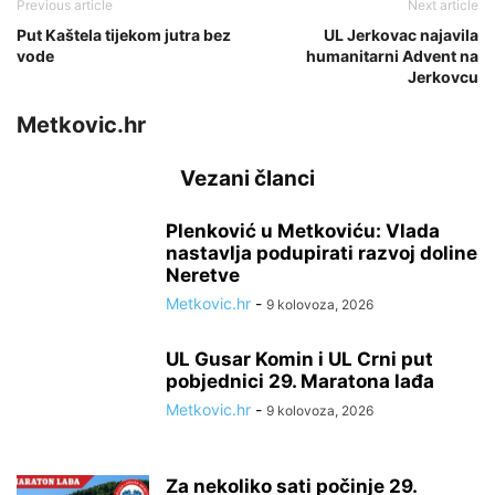
Previous article
Next article
Put Kaštela tijekom jutra bez
UL Jerkovac najavila
vode
humanitarni Advent na
Jerkovcu
Metkovic.hr
Vezani članci
Plenković u Metkoviću: Vlada
nastavlja podupirati razvoj doline
Neretve
Metkovic.hr
-
9 kolovoza, 2026
UL Gusar Komin i UL Crni put
pobjednici 29. Maratona lađa
Metkovic.hr
-
9 kolovoza, 2026
Za nekoliko sati počinje 29.