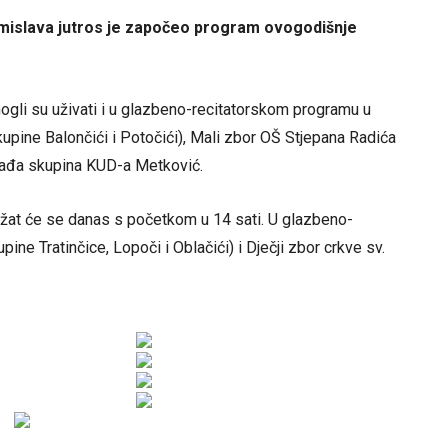
mislava jutros je započeo program ovogodišnje
mogli su uživati i u glazbeno-recitatorskom programu u
skupine Balončići i Potočići), Mali zbor OŠ Stjepana Radića
lađa skupina KUD-a Metković.
ržat će se danas s početkom u 14 sati. U glazbeno-
e Tratinčice, Lopoči i Oblačići) i Dječji zbor crkve sv.