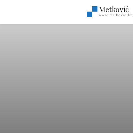
Metković
www.metkovic.hr