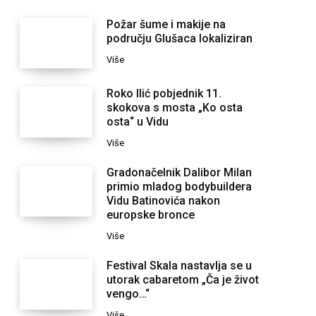
Požar šume i makije na
području Glušaca lokaliziran
Više
Roko Ilić pobjednik 11.
skokova s mosta „Ko osta
osta“ u Vidu
Više
Gradonačelnik Dalibor Milan
primio mladog bodybuildera
Vidu Batinovića nakon
europske bronce
Više
Festival Skala nastavlja se u
utorak cabaretom „Ča je život
vengo…“
Više