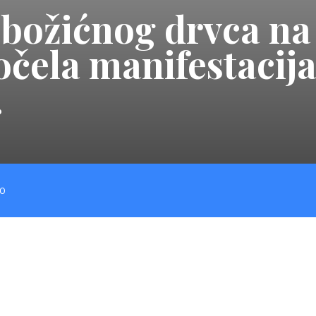
božićnog drvca na 
čela manifestacij
.
O