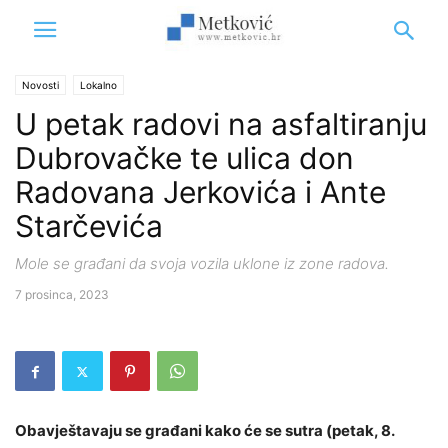
Novosti
Lokalno
U petak radovi na asfaltiranju
Dubrovačke te ulica don
Radovana Jerkovića i Ante
Starčevića
Mole se građani da svoja vozila uklone iz zone radova.
7 prosinca, 2023
Obavještavaju se građani kako će se sutra (petak, 8.