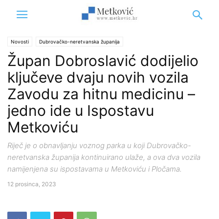
Novosti
Dubrovačko-neretvanska županija
Župan Dobroslavić dodijelio
ključeve dvaju novih vozila
Zavodu za hitnu medicinu –
jedno ide u Ispostavu
Metkoviću
Riječ je o obnavljanju voznog parka u koji Dubrovačko-
neretvanska županija kontinuirano ulaže, a ova dva vozila
namijenjena su ispostavama u Metkoviću i Pločama.
12 prosinca, 2023