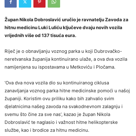
Župan Nikola Dobroslavić uručio je ravnatelju Zavoda za
hitnu medicinu Luki Luliću ključeve dvaju novih vozila
vrijednih više od 137 tisuća eura.
Riječ je o obnavljanju voznog parka u koji Dubrovačko-
neretvanska županija kontinuirano ulaže, a ova dva vozila
namijenjena su ispostavama u Metkoviću i Pločama.
‘Ova dva nova vozila dio su kontinuiranog ciklusa
zanavljanja voznog parka hitne medicinske pomoći u našoj
županiji. Koristim ovu priliku kako bih zahvalio svim
djelatnicima našeg zavoda na svakodnevnom zalagnju i
svemu što čine za sve nas’, kazao je župan Nikola
Dobroslavić te naglasio i važnost hitne helikopterske
službe, kao i brodice za hitnu medicinu.