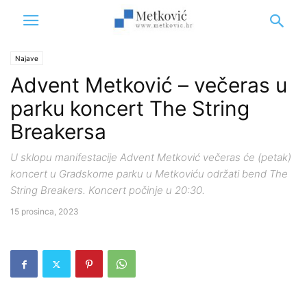
Najave
Advent Metković – večeras u
parku koncert The String
Breakersa
U sklopu manifestacije Advent Metković večeras će (petak)
koncert u Gradskome parku u Metkoviću održati bend The
String Breakers. Koncert počinje u 20:30.
15 prosinca, 2023