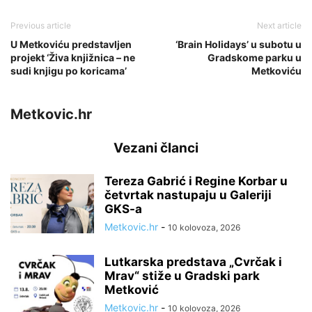
Previous article
Next article
U Metkoviću predstavljen
‘Brain Holidays’ u subotu u
projekt ‘Živa knjižnica – ne
Gradskome parku u
sudi knjigu po koricama’
Metkoviću
Metkovic.hr
Vezani članci
Tereza Gabrić i Regine Korbar u
četvrtak nastupaju u Galeriji
GKS-a
Metkovic.hr
-
10 kolovoza, 2026
Lutkarska predstava „Cvrčak i
Mrav“ stiže u Gradski park
Metković
Metkovic.hr
-
10 kolovoza, 2026