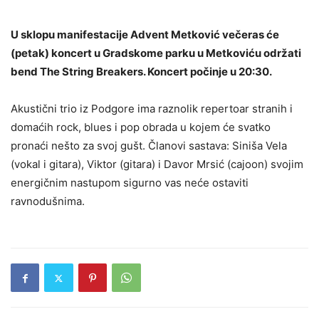
U sklopu manifestacije Advent Metković večeras će
(petak) koncert u Gradskome parku u Metkoviću održati
bend The String Breakers. Koncert počinje u 20:30.
Akustični trio iz Podgore ima raznolik repertoar stranih i
domaćih rock, blues i pop obrada u kojem će svatko
pronaći nešto za svoj gušt. Članovi sastava: Siniša Vela
(vokal i gitara), Viktor (gitara) i Davor Mrsić (cajoon) svojim
energičnim nastupom sigurno vas neće ostaviti
ravnodušnima.