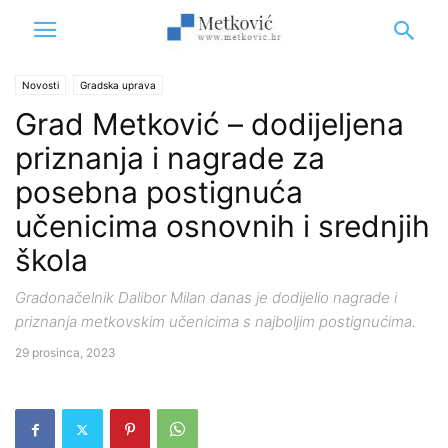
Novosti
Gradska uprava
Grad Metković – dodijeljena
priznanja i nagrade za
posebna postignuća
učenicima osnovnih i srednjih
škola
Gradonačelnik Dalibor Milan danas je dodijelio nagrade i
priznanja metkovskim učenicima s najboljim postignućima.
29 prosinca, 2023