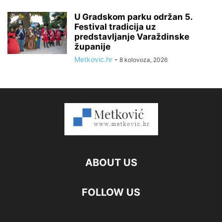
U Gradskom parku održan 5.
Festival tradicija uz
predstavljanje Varaždinske
županije
Metkovic.hr
-
8 kolovoza, 2026
ABOUT US
FOLLOW US