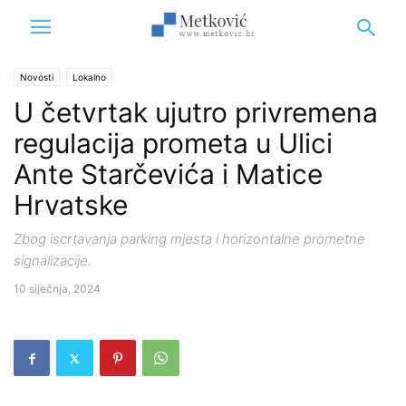
Novosti
Lokalno
U četvrtak ujutro privremena
regulacija prometa u Ulici
Ante Starčevića i Matice
Hrvatske
Zbog iscrtavanja parking mjesta i horizontalne prometne
signalizacije.
10 siječnja, 2024