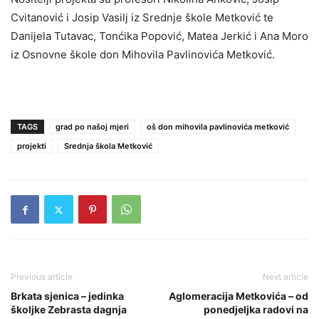
Cvitanović i Josip Vasilj iz Srednje škole Metković te
Danijela Tutavac, Tonćika Popović, Matea Jerkić i Ana Moro
iz Osnovne škole don Mihovila Pavlinovića Metković.
TAGS
grad po našoj mjeri
oš don mihovila pavlinovića metković
projekti
Srednja škola Metković
Previous article
Next article
Brkata sjenica – jedinka
Aglomeracija Metkovića – od
školjke Zebrasta dagnja
ponedjeljka radovi na