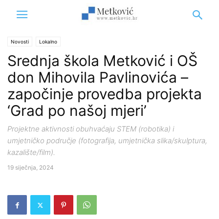
Novosti
Lokalno
Srednja škola Metković i OŠ
don Mihovila Pavlinovića –
započinje provedba projekta
‘Grad po našoj mjeri’
Projektne aktivnosti obuhvaćaju STEM (robotika) i
umjetničko područje (fotografija, umjetnička slika/skulptura,
kazalište/film).
19 siječnja, 2024