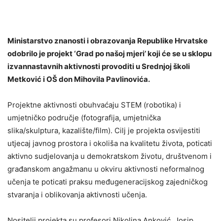
Ministarstvo znanosti i obrazovanja Republike Hrvatske
odobrilo je projekt ‘Grad po našoj mjeri’ koji će se u sklopu
izvannastavnih aktivnosti provoditi u Srednjoj školi
Metković i OŠ don Mihovila Pavlinovića.
Projektne aktivnosti obuhvaćaju STEM (robotika) i
umjetničko područje (fotografija, umjetnička
slika/skulptura, kazalište/film). Cilj je projekta osvijestiti
utjecaj javnog prostora i okoliša na kvalitetu života, poticati
aktivno sudjelovanja u demokratskom životu, društvenom i
građanskom angažmanu u okviru aktivnosti neformalnog
učenja te poticati praksu međugeneracijskog zajedničkog
stvaranja i oblikovanja aktivnosti učenja.
Nositelji projekta su profesori Nikolina Anković, Josip