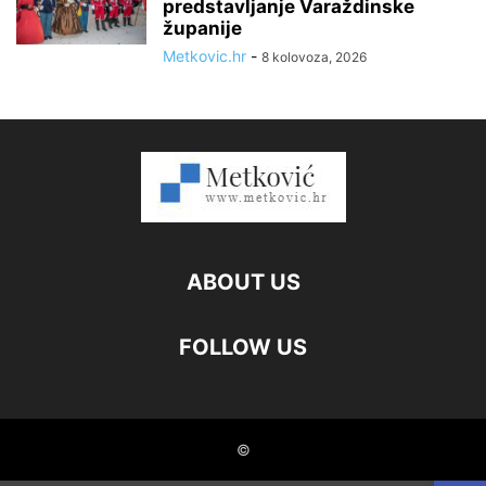
predstavljanje Varaždinske
županije
Metkovic.hr
-
8 kolovoza, 2026
ABOUT US
FOLLOW US
©