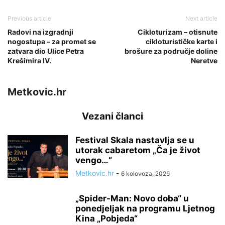
Previous article
Next article
Radovi na izgradnji
Cikloturizam – otisnute
nogostupa – za promet se
cikloturističke karte i
zatvara dio Ulice Petra
brošure za područje doline
Krešimira IV.
Neretve
Metkovic.hr
Vezani članci
Festival Skala nastavlja se u
utorak cabaretom „Ča je život
vengo…“
Metkovic.hr
-
6 kolovoza, 2026
„Spider-Man: Novo doba“ u
ponedjeljak na programu Ljetnog
Kina „Pobjeda“