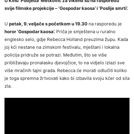
U Kinu ‘Pobjeda’ Metković za vikend su na rasporedu
svije filmske projekcije – ‘Gospodar kaosa’ i ‘Poslije smrti’.
U
petak, 9. veljače s početkom u 19.30
na rasporedu je
horor ‘Gospodar kaosa’.
Priča je smještena u ruralno
englesko selo, gdje Rebecca Holland preuzima župu. Kada
joj kći nestane na zimskom festivalu, mještani i lokalna
policija pridruže se potrazi. Međutim, što se više
približavaju pronalasku djevojčice, to na vidjelo izlazi sve
više mračnih tajni grada. Rebecca će morati odlučiti koliko
je toga spremna žrtvovati kako bi izbavila svoju kćer od sila
zla.