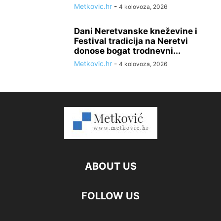
Metkovic.hr
-
4 kolovoza, 2026
Dani Neretvanske kneževine i
Festival tradicija na Neretvi
donose bogat trodnevni...
Metkovic.hr
-
4 kolovoza, 2026
ABOUT US
FOLLOW US