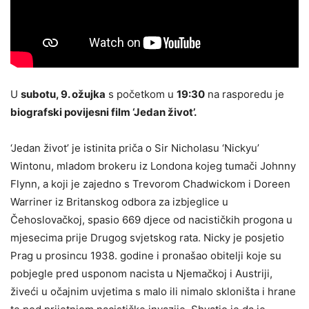
U
subotu, 9. ožujka
s početkom u
19:30
na rasporedu je
biografski povijesni film ‘Jedan život’.
‘Jedan život’ je istinita priča o Sir Nicholasu ‘Nickyu’
Wintonu, mladom brokeru iz Londona kojeg tumači Johnny
Flynn, a koji je zajedno s Trevorom Chadwickom i Doreen
Warriner iz Britanskog odbora za izbjeglice u
Čehoslovačkoj, spasio 669 djece od nacističkih progona u
mjesecima prije Drugog svjetskog rata. Nicky je posjetio
Prag u prosincu 1938. godine i pronašao obitelji koje su
pobjegle pred usponom nacista u Njemačkoj i Austriji,
živeći u očajnim uvjetima s malo ili nimalo skloništa i hrane