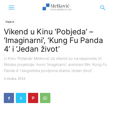
Najave
Vikend u Kinu ‘Pobjeda’ –
‘Imaginarni’, ‘Kung Fu Panda
4’ i ‘Jedan život’
U Kinu 'Pobjeda' Metković za vikend su na rasporedu tri
filmske projekcije: horor 'Imaginarni', animirani film 'Kung Fu
Panda 4' i biografska povijesna drama 'Jedan život'.
4 ožujka, 2024