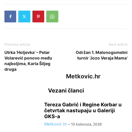
Previous article
Next article
Utrka ‘Holjevka’ – Petar
Održan 1. Malonogometni
Volarević ponovo među
turnir ‘Jozo Veraja Mama’
najboljima, Karla Šiljeg
druga
Metkovic.hr
Vezani članci
Tereza Gabrić i Regine Korbar u
četvrtak nastupaju u Galeriji
GKS-a
Metkovic.hr
-
10 kolovoza, 2026