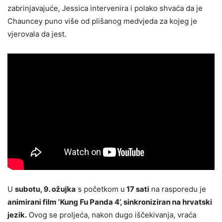
zabrinjavajuće, Jessica intervenira i polako shvaća da je
Chauncey puno više od plišanog medvjeda za kojeg je
vjerovala da jest.
U
subotu, 9. ožujka
s početkom u
17 sati
na rasporedu je
animirani film ‘Kung Fu Panda 4’, sinkroniziran na hrvatski
jezik.
Ovog se proljeća, nakon dugo iščekivanja, vraća