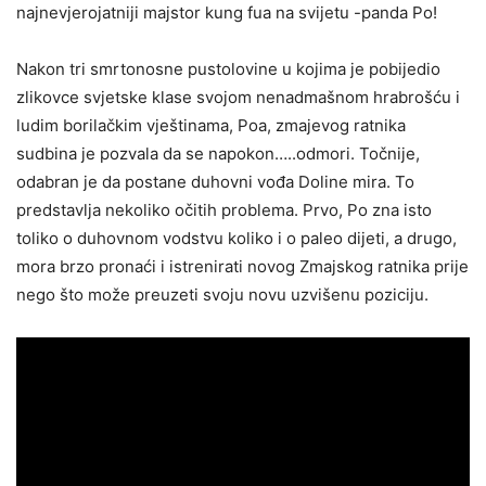
najnevjerojatniji majstor kung fua na svijetu -panda Po!
Nakon tri smrtonosne pustolovine u kojima je pobijedio
zlikovce svjetske klase svojom nenadmašnom hrabrošću i
ludim borilačkim vještinama, Poa, zmajevog ratnika
sudbina je pozvala da se napokon…..odmori. Točnije,
odabran je da postane duhovni vođa Doline mira. To
predstavlja nekoliko očitih problema. Prvo, Po zna isto
toliko o duhovnom vodstvu koliko i o paleo dijeti, a drugo,
mora brzo pronaći i istrenirati novog Zmajskog ratnika prije
nego što može preuzeti svoju novu uzvišenu poziciju.