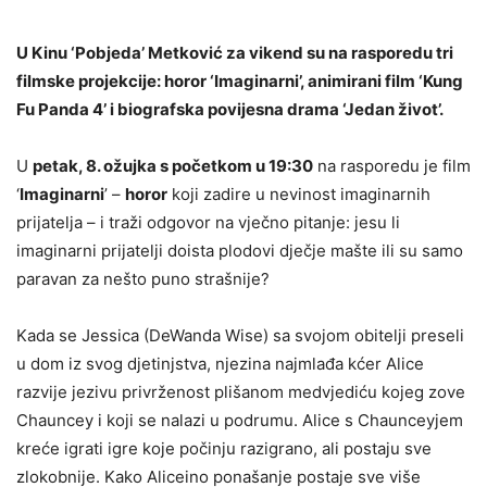
U Kinu ‘Pobjeda’ Metković za vikend su na rasporedu tri
filmske projekcije: horor ‘Imaginarni’, animirani film ‘Kung
Fu Panda 4’ i biografska povijesna drama ‘Jedan život’.
U
petak, 8. ožujka s početkom u 19:30
na rasporedu je film
‘
Imaginarni
’ –
horor
koji zadire u nevinost imaginarnih
prijatelja – i traži odgovor na vječno pitanje: jesu li
imaginarni prijatelji doista plodovi dječje mašte ili su samo
paravan za nešto puno strašnije?
Kada se Jessica (DeWanda Wise) sa svojom obitelji preseli
u dom iz svog djetinjstva, njezina najmlađa kćer Alice
razvije jezivu privrženost plišanom medvjediću kojeg zove
Chauncey i koji se nalazi u podrumu. Alice s Chaunceyjem
kreće igrati igre koje počinju razigrano, ali postaju sve
zlokobnije. Kako Aliceino ponašanje postaje sve više