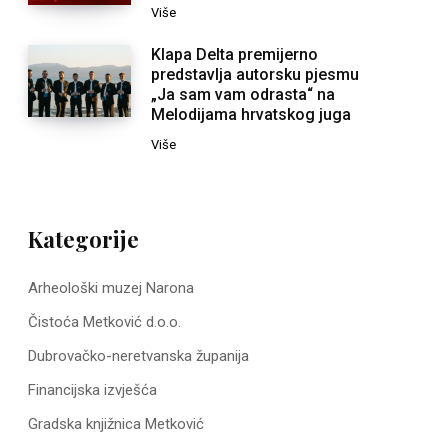
Više
Klapa Delta premijerno
predstavlja autorsku pjesmu
„Ja sam vam odrasta“ na
Melodijama hrvatskog juga
Više
Kategorije
Arheološki muzej Narona
Čistoća Metković d.o.o.
Dubrovačko-neretvanska županija
Financijska izvješća
Gradska knjižnica Metković