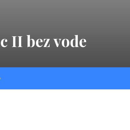
c II bez vode
O