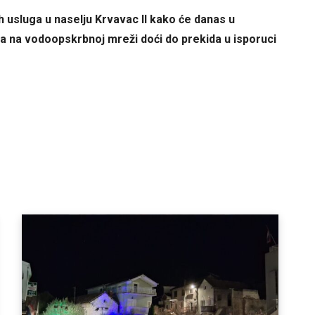
ih usluga u naselju Krvavac II kako će danas u
 na vodoopskrbnoj mreži doći do prekida u isporuci