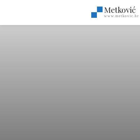
Metković
www.metkovic.hr