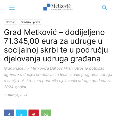
Novosti
Gradska uprava
Grad Metković – dodijeljeno
71.345,00 eura za udruge u
socijalnoj skrbi te u području
djelovanja udruga građana
Gradonačelnik Metkovića Dalibor Milan jutros je potpisao
ugovore o dodjeli sredstava za financiranje programa udruga
u socijalnoj skrbi te u području djelovanja udruga građana za
2024. godinu.
16 travnja, 2024