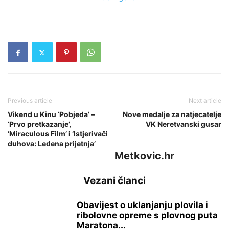
Previous article
Next article
Vikend u Kinu ‘Pobjeda’ –
Nove medalje za natjecatelje
‘Prvo pretkazanje’,
VK Neretvanski gusar
‘Miraculous Film’ i ‘Istjerivači
duhova: Ledena prijetnja’
Metkovic.hr
Vezani članci
Obavijest o uklanjanju plovila i
ribolovne opreme s plovnog puta
Maratona...