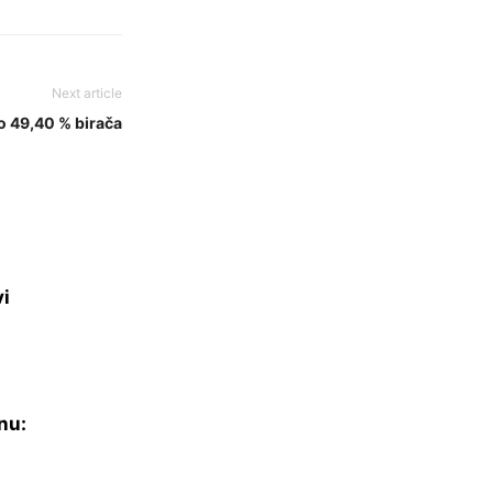
Next article
o 49,40 % birača
vi
nu: