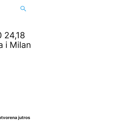
0 24,18
a i Milan
otvorena jutros