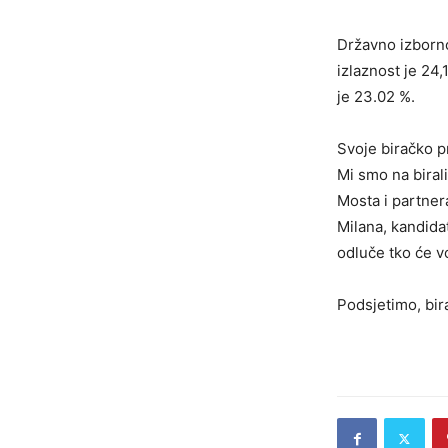
Državno izborno
izlaznost je 24,
je 23.02 %.
Svoje biračko p
Mi smo na birali
Mosta i partner
Milana, kandida
odluče tko će vo
Podsjetimo, bira