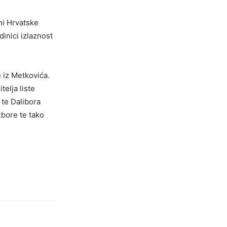
ni Hrvatske
dinici izlaznost
u iz Metkovića.
telja liste
 te Dalibora
zbore te tako