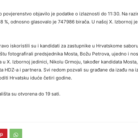
 povjerenstvo objavilo je podatke o izlaznosti do 11:30. Na razi
18 %, odnosno glasovalo je 747986 birača. U našoj X. Izbornoj je
ravo iskoristili su i kandidati za zastupnike u Hrvatskome sabor
štu fotografirali predsjednika Mosta, Božu Petrova, ujedno i nosi
a u X. Izbornoj jedinici, Nikolu Grmoju, također kandidata Mosta,
ta HDZ-a i partnera. Svi redom pozvali su građane da izađu na i
diti Hrvatsku iduće četiri godine.
lišta su otvorena do 19 sati.