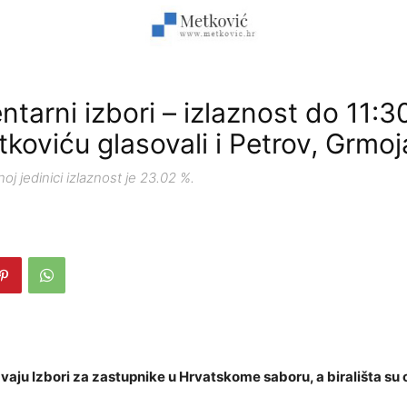
tarni izbori – izlaznost do 11:3
koviću glasovali i Petrov, Grmoj
oj jedinici izlaznost je 23.02 %.
aju Izbori za zastupnike u Hrvatskome saboru, a birališta su 