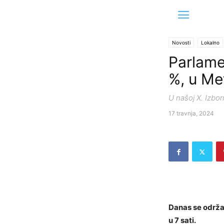
Novosti
Lokalno
Parlamen
%, u Met
U našoj X. Izborn
17 travnja, 2024
Danas se održav
u 7 sati.