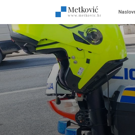
Metković
Naslov
www.metkovic.hr