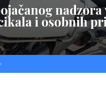
pojačanog nadzora
kala i osobnih pr
O