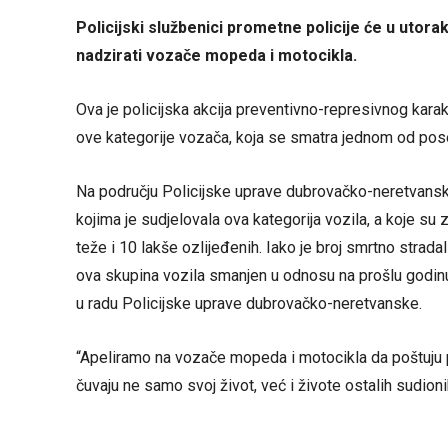
Policijski službenici prometne policije će u uto
nadzirati vozače mopeda i motocikla.
Ova je policijska akcija preventivno-represivnog karakt
ove kategorije vozača, koja se smatra jednom od pose
Na području Policijske uprave dubrovačko-neretvans
kojima je sudjelovala ova kategorija vozila, a koje s
teže i 10 lakše ozlijeđenih. Iako je broj smrtno stra
ova skupina vozila smanjen u odnosu na prošlu godinu,
u radu Policijske uprave dubrovačko-neretvanske.
“Apeliramo na vozače mopeda i motocikla da poštuju p
čuvaju ne samo svoj život, već i živote ostalih sudion