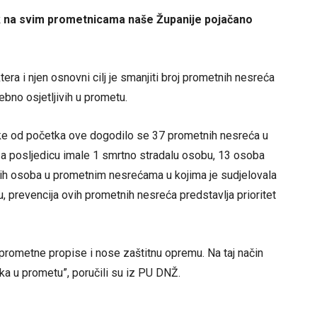
rak na svim prometnicama naše Županije pojačano
era i njen osnovni cilj je smanjiti broj prometnih nesreća
bno osjetljivih u prometu.
ke od početka ove dogodilo se 37 prometnih nesreća u
u za posljedicu imale 1 smrtno stradalu osobu, 13 osoba
dalih osoba u prometnim nesrećama u kojima je sudjelovala
 prevencija ovih prometnih nesreća predstavlja prioritet
rometne propise i nose zaštitnu opremu. Na taj način
ika u prometu”, poručili su iz PU DNŽ.