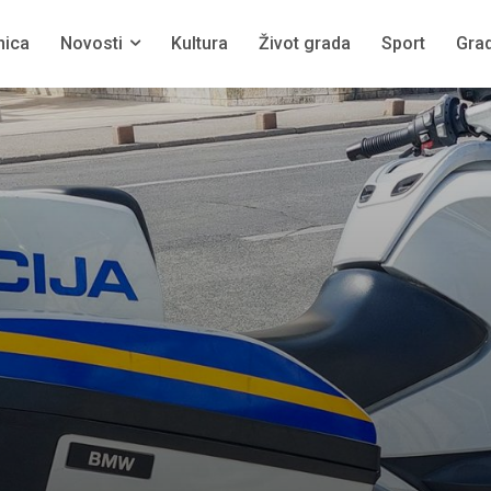
nica
Novosti
Kultura
Život grada
Sport
Grad