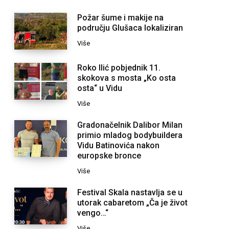
Požar šume i makije na
području Glušaca lokaliziran
Više
Roko Ilić pobjednik 11.
skokova s mosta „Ko osta
osta“ u Vidu
Više
Gradonačelnik Dalibor Milan
primio mladog bodybuildera
Vidu Batinovića nakon
europske bronce
Više
Festival Skala nastavlja se u
utorak cabaretom „Ča je život
vengo…“
Više