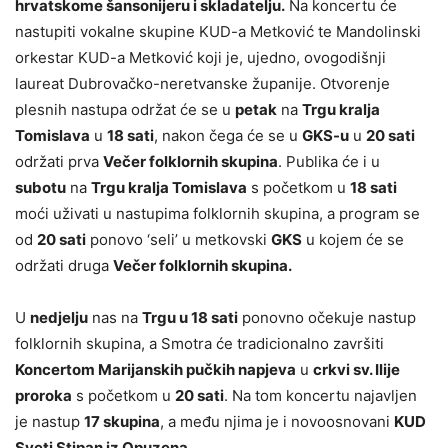
hrvatskome šansonijeru i skladatelju.
Na koncertu će
nastupiti vokalne skupine KUD-a Metković te Mandolinski
orkestar KUD-a Metković koji je, ujedno, ovogodišnji
laureat Dubrovačko-neretvanske županije. Otvorenje
plesnih nastupa održat će se u
petak
na
Trgu kralja
Tomislava
u
18 sati
, nakon čega će se u
GKS-u
u
20 sati
održati prva
Večer folklornih skupina
. Publika će i u
subotu
na
Trgu kralja Tomislava
s početkom u
18 sati
moći uživati u nastupima folklornih skupina, a program se
od
20 sati
ponovo ‘seli’ u metkovski
GKS
u kojem će se
održati druga
Večer folklornih skupina.
U
nedjelju
nas na
Trgu u 18 sati
ponovno očekuje nastup
folklornih skupina, a Smotra će tradicionalno završiti
Koncertom Marijanskih pučkih napjeva
u
crkvi sv. Ilije
proroka
s početkom u
20 sati
. Na tom koncertu najavljen
je nastup
17 skupina
, a među njima je i novoosnovani
KUD
Sveti Stipan iz Opuzena
.