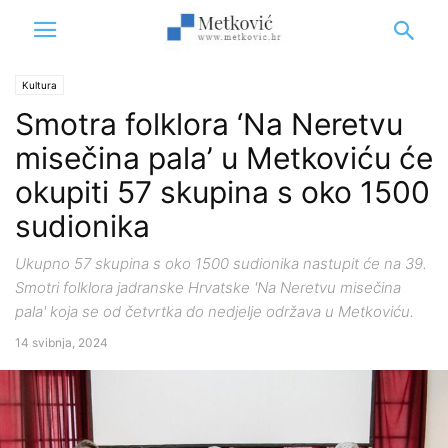
Kultura
Smotra folklora ‘Na Neretvu
misečina pala’ u Metkoviću će
okupiti 57 skupina s oko 1500
sudionika
Ukupno 57 skupina s oko 1500 sudionika nastupit će na 39.
Smotri folklora jadranske Hrvatske 'Na Neretvu misečina
pala' koja se od četvrtka do nedjelje održava u Metkoviću.
14 svibnja, 2024