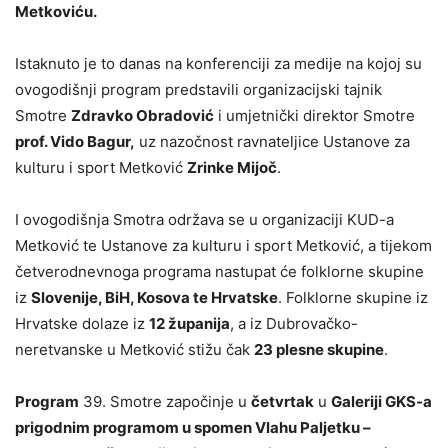
Metkoviću.
Istaknuto je to danas na konferenciji za medije na kojoj su
ovogodišnji program predstavili organizacijski tajnik
Smotre
Zdravko Obradović
i umjetnički direktor Smotre
prof. Vido Bagur,
uz nazočnost ravnateljice Ustanove za
kulturu i sport Metković
Zrinke Mijoč
.
I ovogodišnja Smotra održava se u organizaciji KUD-a
Metković te Ustanove za kulturu i sport Metković, a tijekom
četverodnevnoga programa nastupat će folklorne skupine
iz
Slovenije, BiH, Kosova te Hrvatske
. Folklorne skupine iz
Hrvatske dolaze iz
12 županija
, a iz Dubrovačko-
neretvanske u Metković stižu čak
23 plesne skupine
.
Program
39. Smotre započinje u
četvrtak
u
Galeriji GKS-a
prigodnim programom u spomen Vlahu Paljetku –