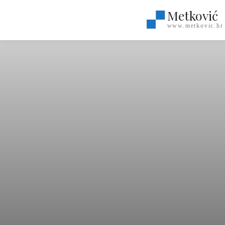
Metković
www.metkovic.hr