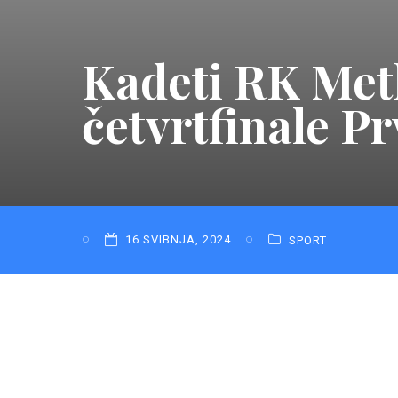
Kadeti RK Metk
četvrtfinale P
16 SVIBNJA, 2024
SPORT