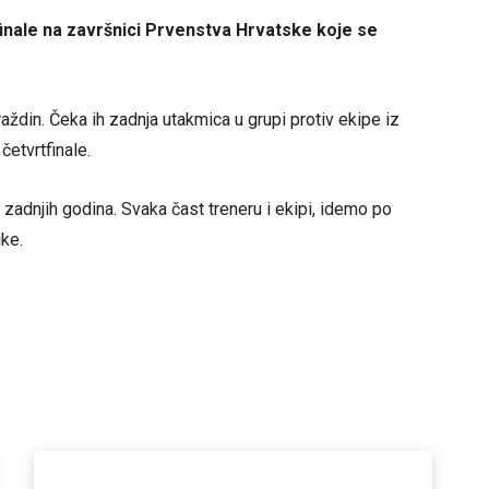
finale na završnici Prvenstva Hrvatske koje se
raždin. Čeka ih zadnja utakmica u grupi protiv ekipe iz
četvrtfinale.
adnjih godina. Svaka čast treneru i ekipi, idemo po
ike.