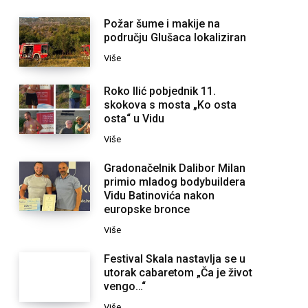
Požar šume i makije na
području Glušaca lokaliziran
Više
Roko Ilić pobjednik 11.
skokova s mosta „Ko osta
osta“ u Vidu
Više
Gradonačelnik Dalibor Milan
primio mladog bodybuildera
Vidu Batinovića nakon
europske bronce
Više
Festival Skala nastavlja se u
utorak cabaretom „Ča je život
vengo…“
Više