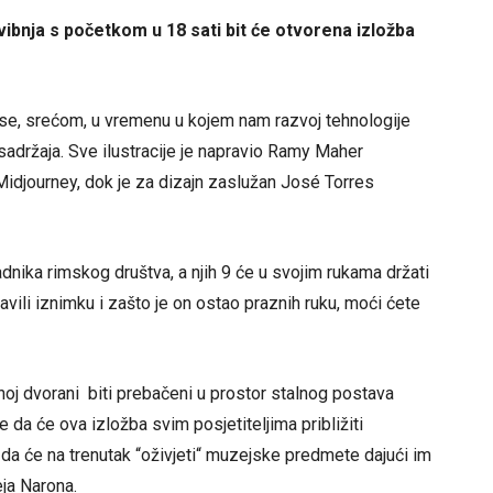
bnja s početkom u 18 sati bit će otvorena izložba
la se, srećom, u vremenu u kojem nam razvoj tehnologije
sadržaja. Sve ilustracije je napravio Ramy Maher
 Midjourney, dok je za dizajn zaslužan José Torres
padnika rimskog društva, a njih 9 će u svojim rukama držati
ili iznimku i zašto je on ostao praznih ruku, moći ćete
noj dvorani biti prebačeni u prostor stalnog postava
da će ova izložba svim posjetiteljima približiti
da će na trenutak “oživjeti“ muzejske predmete dajući im
ja Narona.