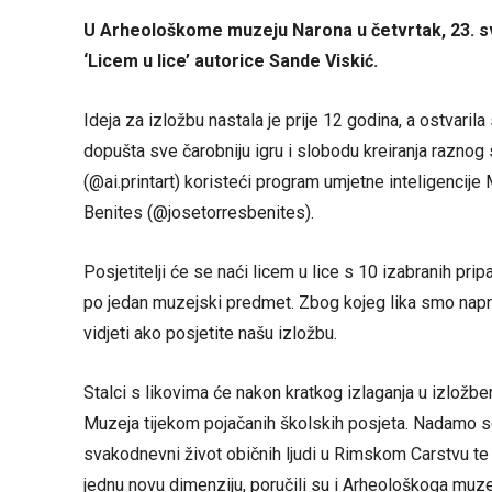
U Arheološkome muzeju Narona u četvrtak, 23. svi
‘Licem u lice’ autorice Sande Viskić.
Ideja za izložbu nastala je prije 12 godina, a ostvari
dopušta sve čarobniju igru i slobodu kreiranja raznog 
(@ai.printart) koristeći program umjetne inteligencije
Benites (@josetorresbenites).
Posjetitelji će se naći licem u lice s 10 izabranih pri
po jedan muzejski predmet. Zbog kojeg lika smo naprav
vidjeti ako posjetite našu izložbu.
Stalci s likovima će nakon kratkog izlaganja u izložbe
Muzeja tijekom pojačanih školskih posjeta. Nadamo se 
svakodnevni život običnih ljudi u Rimskom Carstvu te 
jednu novu dimenziju, poručili su i Arheološkoga muze