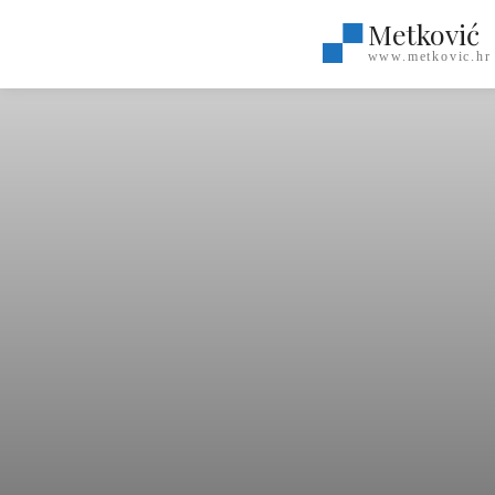
Metković
www.metkovic.hr