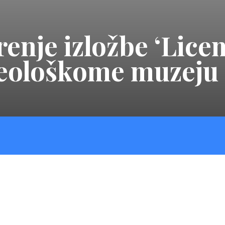
nje izložbe ‘Licem
heološkome muzeju