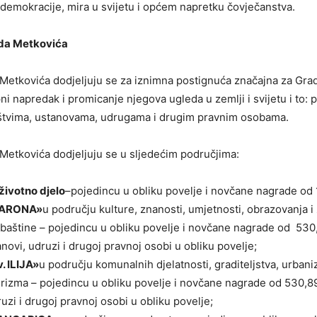
 demokracije, mira u svijetu i općem napretku čovječanstva.
da Metkovića
etkovića dodjeljuju se za iznimna postignuća značajna za Grad
i napredak i promicanje njegova ugleda u zemlji i svijetu i to: 
štvima, ustanovama, udrugama i drugim pravnim osobama.
etkovića dodjeljuju se u sljedećim područjima:
životno djelo
–pojedincu u obliku povelje i novčane nagrade od 
NARONA»
u području kulture, znanosti, umjetnosti, obrazovanja i 
aštine – pojedincu u obliku povelje i novčane nagrade od 530,
novi, udruzi i drugoj pravnoj osobi u obliku povelje;
. ILIJA»
u području komunalnih djelatnosti, graditeljstva, urbani
turizma – pojedincu u obliku povelje i novčane nagrade od 530,89
uzi i drugoj pravnoj osobi u obliku povelje;