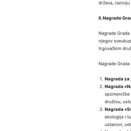
država, razvoju
II.
Nagrade Gra
Nagrade Grada M
njegov sveukupn
trgovačkim dru
Nagrade Grada M
Nagrada za 
Nagrada «
spomeničke b
društvu, usta
Nagrada «Sv
ekologije i 
ustanovi, udr