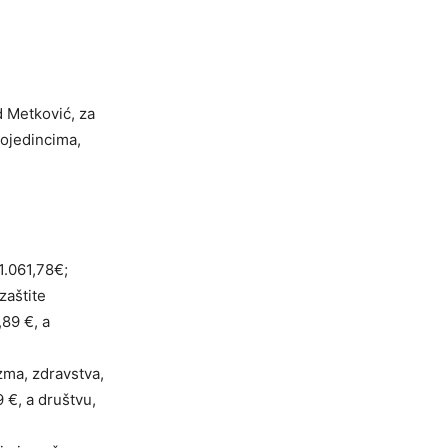
 Metković, za
pojedincima,
1.061,78€;
zaštite
89 €, a
zma, zdravstva,
 €, a društvu,