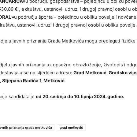
LANCARICA»
u području gospodarstva – pojedincu u obliku povel
30,89 € , a društvu, ustanovi, udruzi i drugoj pravnoj osobi u ob
ŽDRAL»
u području športa – pojedincu u obliku povelje i novčan
ruštvu, ustanovi, udruzi i drugoj pravnoj osobi u obliku povelje.
djelu javnih priznanja Grada Metkovića mogu predlagati fizičke
odjelu javnih priznanja uz opsežno obrazloženje, životopis i odg
ostavljaju se na sljedeću adresu:
Grad Metković, Gradsko vije
, Stjepana Radića 1, Metković
.
nje kandidata je
od 20. svibnja do 10. lipnja 2024. godine.
javnih priznanja grada metkovića
grad metković