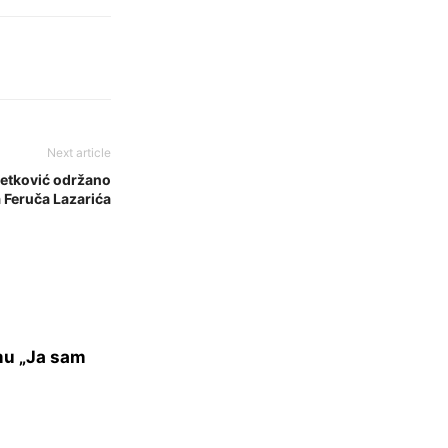
Next article
Metković održano
 Feruča Lazarića
mu „Ja sam