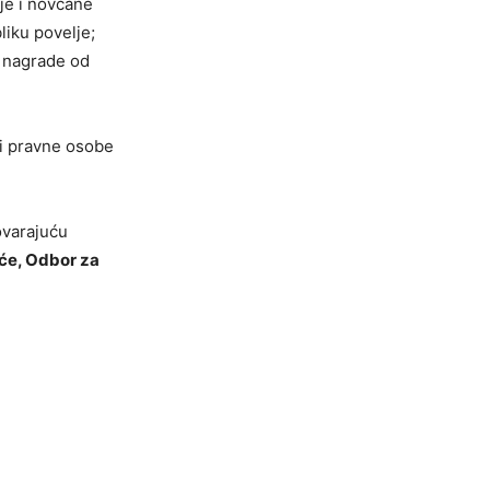
je i novčane
liku povelje;
e nagrade od
 i pravne osobe
ovarajuću
će, Odbor za