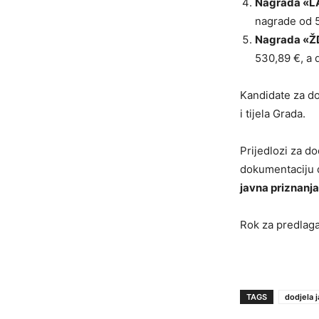
Nagrada «
nagrade od 5
Nagrada «
530,89 €, a d
Kandidate za do
i tijela Grada.
Prijedlozi za d
dokumentaciju d
javna priznanja
Rok za predlaga
TAGS
dodjela 