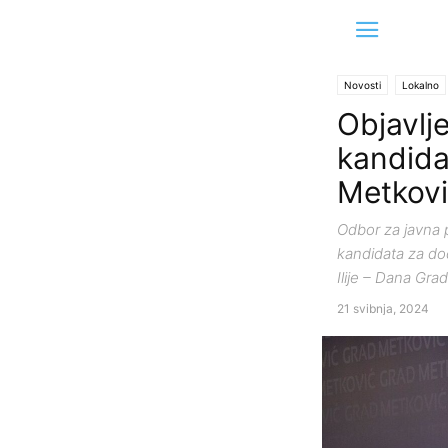
Novosti
Lokalno
Objavlj
kandida
Metkov
Odbor za javna 
kandidata za do
Ilije – Dana Gra
21 svibnja, 2024