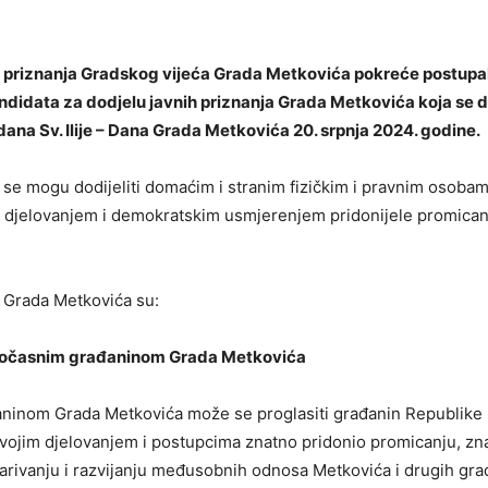
 priznanja Gradskog vijeća Grada Metkovića pokreće postupa
didata za dodjelu javnih priznanja Grada Metkovića koja se d
na Sv. Ilije – Dana Grada Metkovića 20. srpnja 2024. godine.
 se mogu dodijeliti domaćim i stranim fizičkim i pravnim osobam
i djelovanjem i demokratskim usmjerenjem pridonijele promican
 Grada Metkovića su:
 počasnim građaninom Grada Metkovića
ninom Grada Metkovića može se proglasiti građanin Republike H
 svojim djelovanjem i postupcima znatno pridonio promicanju, zn
arivanju i razvijanju međusobnih odnosa Metkovića i drugih gra