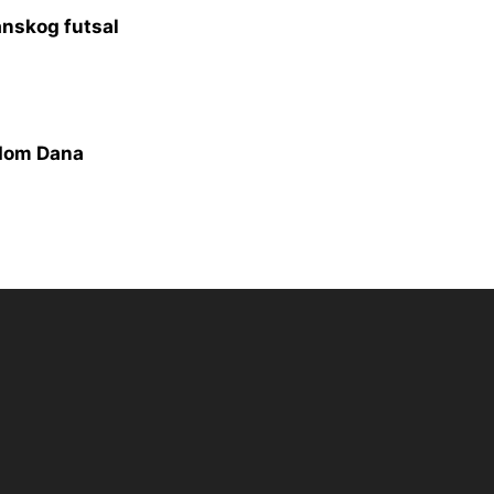
anskog futsal
odom Dana