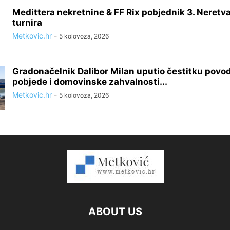
Medittera nekretnine & FF Rix pobjednik 3. Neretv
turnira
Metkovic.hr
-
5 kolovoza, 2026
Gradonačelnik Dalibor Milan uputio čestitku pov
pobjede i domovinske zahvalnosti...
Metkovic.hr
-
5 kolovoza, 2026
ABOUT US