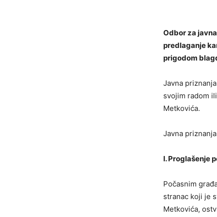
Odbor za javna
predlaganje kan
prigodom blagda
Javna priznanja
svojim radom il
Metkovića.
Javna priznanja
I. Proglašenje
Počasnim građa
stranac koji je
Metkovića, ostv