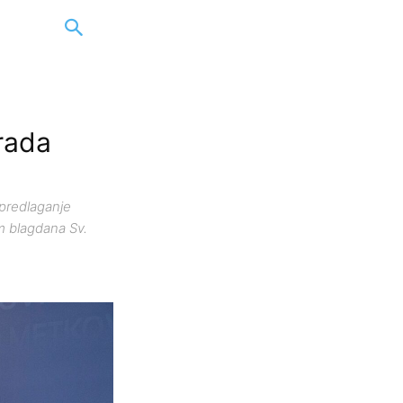
rada
predlaganje
m blagdana Sv.