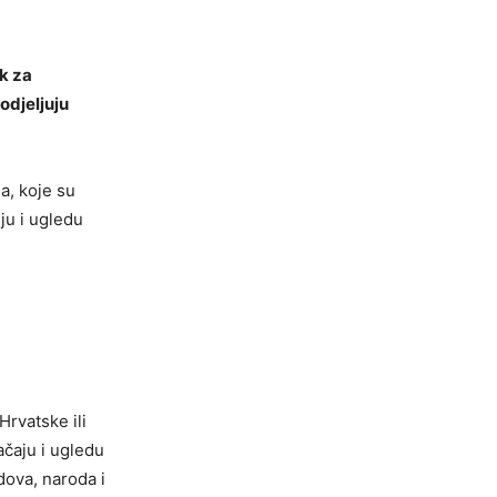
k za
odjeljuju
a, koje su
ju i ugledu
rvatske ili
ačaju i ugledu
dova, naroda i