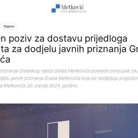
Najave
en poziv za dostavu prijedloga
ta za dodjelu javnih priznanja G
ića
priznanja Gradskog vijeća Grada Metkovića pokreće postupak za 
djelu javnih priznanja Grada Metkovića koja se dodjeljuju prigodo
da Metkovića 20. srpnja 2024. godine.