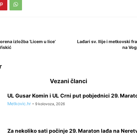
rena izložba ‘Licem u lice’
Lađari sv. Ilije i metkovski f
Viskić
na Vog
r
Vezani članci
UL Gusar Komin i UL Crni put pobjednici 29. Marat
Metkovic.hr
-
9 kolovoza, 2026
Za nekoliko sati počinje 29. Maraton lađa na Neret