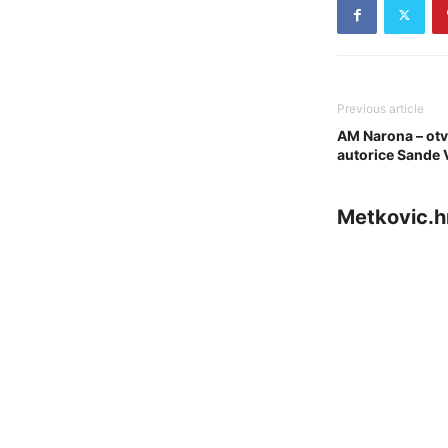
Previous article
AM Narona – otvo
autorice Sande 
Metkovic.h