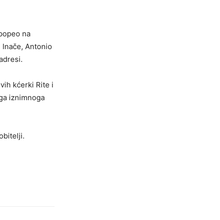
 popeo na
. Inače, Antonio
adresi.
ih kćerki Rite i
oga iznimnoga
bitelji.