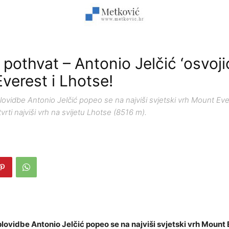
pothvat – Antonio Jelčić ‘osvoji
verest i Lhotse!
ovidbe Antonio Jelčić popeo se na najviši svjetski vrh Mount Ev
vrti najviši vrh na svijetu Lhotse (8516 m).
ovidbe Antonio Jelčić popeo se na najviši svjetski vrh Mount 