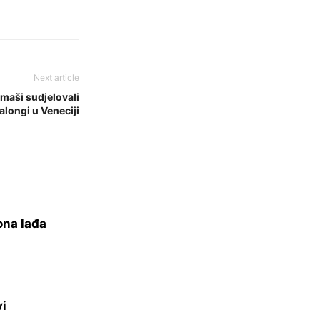
Next article
ramaši sudjelovali
alongi u Veneciji
ona lađa
vi