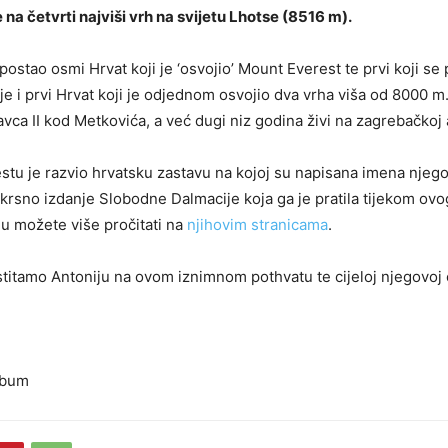
na četvrti najviši vrh na svijetu Lhotse (8516 m).
postao osmi Hrvat koji je ‘osvojio’ Mount Everest te prvi koji se
je i prvi Hrvat koji je odjednom osvojio dva vrha viša od 8000 m
avca II kod Metkovića, a već dugi niz godina živi na zagrebačkoj 
tu je razvio hrvatsku zastavu na kojoj su napisana imena njegov
skrsno izdanje Slobodne Dalmacije koja ga je pratila tijekom ov
u možete više pročitati na
njihovim stranicama
.
itamo Antoniju na ovom iznimnom pothvatu te cijeloj njegovoj o
album