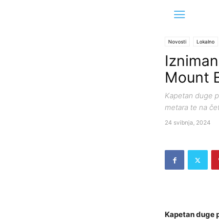
Novosti
Lokalno
Izniman 
Mount E
Kapetan duge pl
metara te na čet
24 svibnja, 2024
Kapetan duge pl