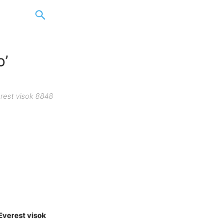
o’
erest visok 8848
Everest visok