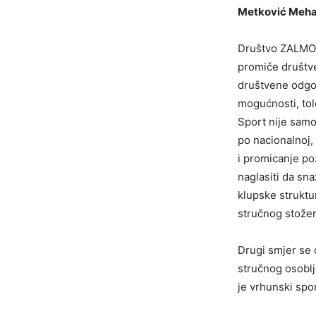
Metković Mehani
Društvo ZALMO d
promiče društv
društvene odgo
mogućnosti, tol
Sport nije samo 
po nacionalnoj, 
i promicanje po
naglasiti da sna
klupske struktu
stručnog stože
Drugi smjer se 
stručnog osoblj
je vrhunski spo