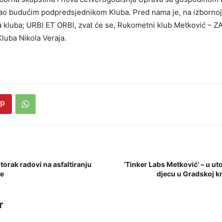
o budućim podpredsjednikom Kluba. Pred nama je, na izbornoj 
 kluba; URBI ET ORBI, zvat će se, Rukometni klub Metković – Z
Kluba Nikola Veraja.
utorak radovi na asfaltiranju
‘Tinker Labs Metković’ – u ut
ce
djecu u Gradskoj kn
r