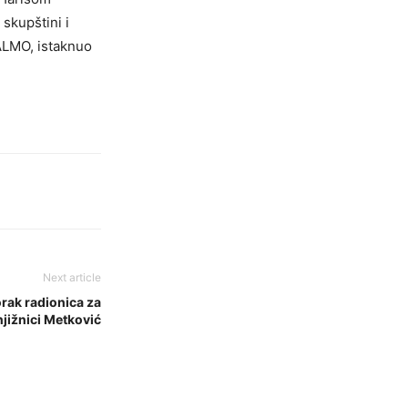
skupštini i
ALMO, istaknuo
Next article
orak radionica za
jižnici Metković