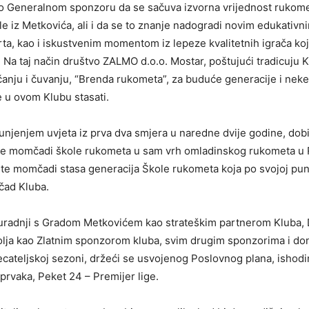
ao Generalnom sponzoru da se sačuva izvorna vrijednost rukom
 iz Metkovića, ali i da se to znanje nadogradi novim edukativ
rta, kao i iskustvenim momentom iz lepeze kvalitetnih igrača koj
. Na taj način društvo ZALMO d.o.o. Mostar, poštujući tradicuju K
ačanju i čuvanju, “Brenda rukometa”, za buduće generacije i nek
e u ovom Klubu stasati.
punjenjem uvjeta iz prva dva smjera u naredne dvije godine, dob
rije momčadi škole rukometa u sam vrh omladinskog rukometa u 
z te momčadi stasa generacija Škole rukometa koja po svojoj puno
ad Kluba.
suradnji s Gradom Metkovićem kao strateškim partnerom Kluba
olja kao Zlatnim sponzorom kluba, svim drugim sponzorima i do
ecateljskoj sezoni, držeći se usvojenog Poslovnog plana, ishod
 prvaka, Peket 24 – Premijer lige.