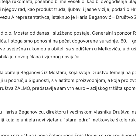
bitelja rukometa, posebno bi me veselilo, kad bi dvogodišnje ula
 njegov rad, kao produkt truda, ljubavi i jasne vizije, podarilo 
zu A reprezentativca, istaknuo je Haris Beganović – Društvo Z
 d.o.o. Mostar od danas i službeno postaje, Generalni sponzor
ića. I stoga smo ponosni na pečat dogovorene suradnje. 60. – go
asve uspješna rukometna obitelj sa sjedištem u Metkoviću, u dru
bila je novog člana i vjernog navijača.
a obitelji Beganović iz Mostara, koja svoje Društvo temelji na p
iji u području Sigunosti, s vlastitom proizvodnjom, a koja proizv
ruštva ZALMO, predstavlja sam vrh euro – azijskog tržišta spo
 Harisu Beganoviću, direktoru i većinskom vlasniku Društva, n
iji koja je unijela novi vjetar u “stara jedra” metkovske škole ru
zborna skupština i nova četverogodišnja Uprava sa gospodinom