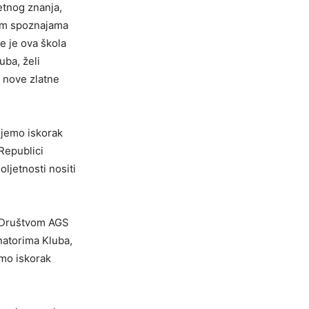
etnog znanja,
nim spoznajama
e je ova škola
uba, želi
e nove zlatne
ijemo iskorak
Republici
ljetnosti nositi
, Društvom AGS
natorima Kluba,
imo iskorak