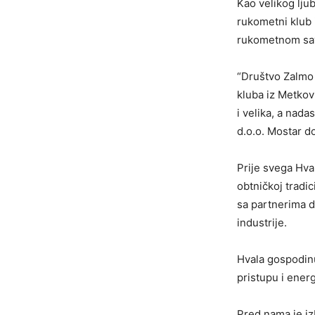
Kao velikog lju
rukometni klub i
rukometnom save
“Društvo Zalmo
kluba iz Metkov
i velika, a nad
d.o.o. Mostar do
Prije svega Hval
obtničkoj tradic
sa partnerima d
industrije.
Hvala gospodinu
pristupu i energ
Pred nama je i