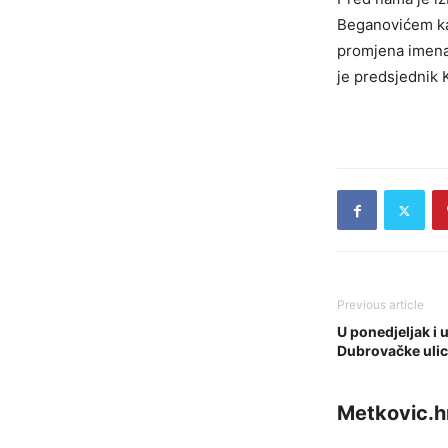
Beganovićem ka
promjena imena
je predsjednik 
Previous article
U ponedjeljak i 
Dubrovačke uli
Metkovic.h