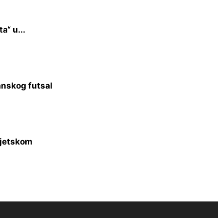
a“ u...
anskog futsal
vjetskom