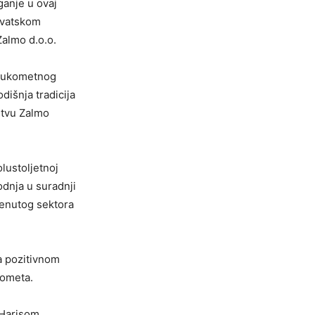
ganje u ovaj
Hrvatskom
almo d.o.o.
 Rukometnog
dišnja tradicija
štvu Zalmo
olustoljetnoj
odnja u suradnji
menutog sektora
a pozitivnom
kometa.
 Harisom