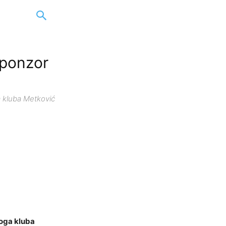
sponzor
a kluba Metković
noga kluba