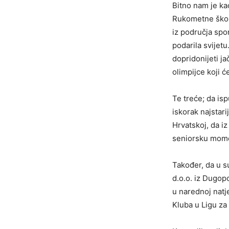
Bitno nam je k
Rukometne škole
iz područja spo
podarila svijetu
dopridonijeti j
olimpijce koji ć
Te treće; da is
iskorak najsta
Hrvatskoj, da i
seniorsku momč
Također, da u 
d.o.o. iz Dugop
u narednoj natj
Kluba u Ligu za