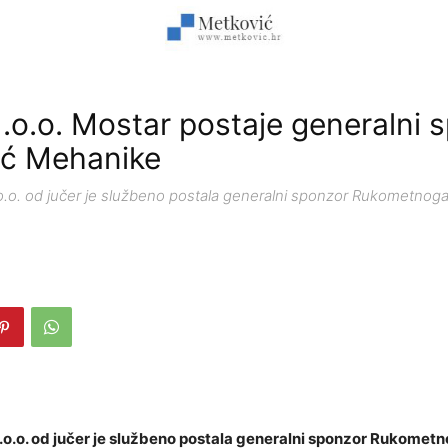
.o.o. Mostar postaje generalni 
ić Mehanike
o.o. od jučer je službeno postala generalni sponzor Rukometnog
.o.o. od jučer je službeno postala generalni sponzor Rukomet