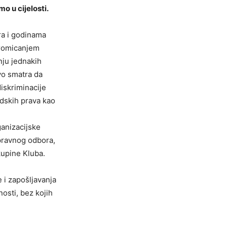
o u cijelosti.
ra i godinama
Promicanjem
nju jednakih
vo smatra da
diskriminacije
udskih prava kao
ganizacijske
pravnog odbora,
upine Kluba.
 i zapošljavanja
osti, bez kojih