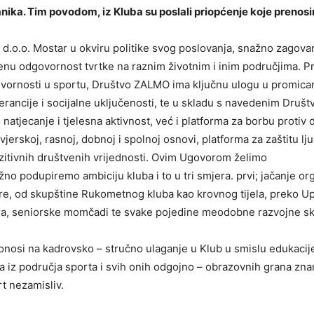
ka. Tim povodom, iz Kluba su poslali priopćenje koje prenosim
.o.o. Mostar u okviru politike svog poslovanja, snažno zagova
enu odgovornost tvrtke na raznim životnim i inim područjima. 
vornosti u sportu, Društvo ZALMO ima ključnu ulogu u promica
erancije i socijalne uključenosti, te u skladu s navedenim Društ
natjecanje i tjelesna aktivnost, već i platforma za borbu protiv 
vjerskoj, rasnoj, dobnoj i spolnoj osnovi, platforma za zaštitu lj
zitivnih društvenih vrijednosti. Ovim Ugovorom želimo
žno podupiremo ambiciju kluba i to u tri smjera. prvi; jačanje or
re, od skupštine Rukometnog kluba kao krovnog tijela, preko U
ra, seniorske momčadi te svake pojedine meodobne razvojne sk
onosi na kadrovsko – stručno ulaganje u Klub u smislu edukacije
a iz područja sporta i svih onih odgojno – obrazovnih grana znan
rt nezamisliv.