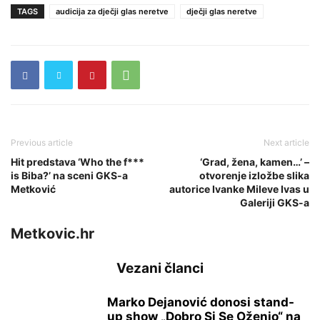
TAGS
audicija za dječji glas neretve
dječji glas neretve
Previous article
Next article
Hit predstava ‘Who the f***
‘Grad, žena, kamen…’ –
is Biba?’ na sceni GKS-a
otvorenje izložbe slika
Metković
autorice Ivanke Mileve Ivas u
Galeriji GKS-a
Metkovic.hr
Vezani članci
Marko Dejanović donosi stand-
up show „Dobro Si Se Oženio“ na