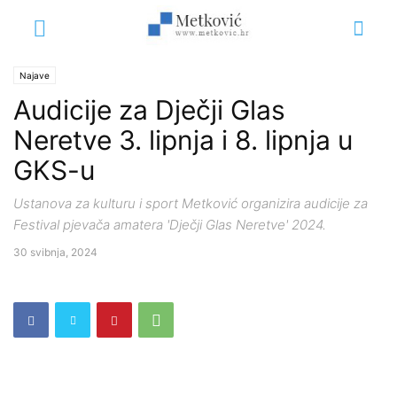
Najave
Audicije za Dječji Glas
Neretve 3. lipnja i 8. lipnja u
GKS-u
Ustanova za kulturu i sport Metković organizira audicije za
Festival pjevača amatera 'Dječji Glas Neretve' 2024.
30 svibnja, 2024