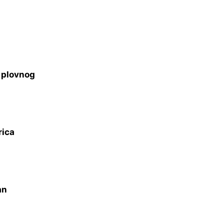
s plovnog
rica
an