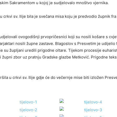
skim Sakramentom u kojoj je sudjelovalo mnoštvo vjernika.
 u crkvi sv. Ilije bila je svečana misa koju je predvodio župnik fr
udjelovali ovogodišnji prvopričesnici koji su nosili košare s cvje
arjaktari nosili župne zastave. Blagoslov s Presvetim je udijelio
je su župljani uredili prigodne oltare. Tijekom procesije euharis
i župni zbor uz pratnju Gradske glazbe Metković. Prigodne tekst
ršila u crkvi sv. Ilije gdje će do večernje mise biti izložen Presve