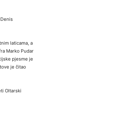
a Denis
tnim laticama, a
 fra Marko Pudar
tijske pjesme je
ove je čitao
ti Oltarski