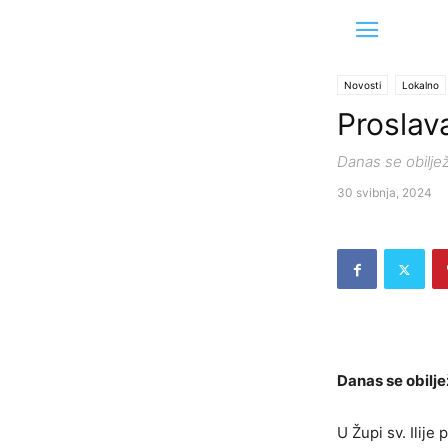
Novosti
Lokalno
Proslava
Danas se obiljež
30 svibnja, 2024
Danas se obilje
U Župi sv. Ilije