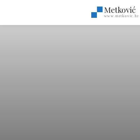
Metković
www.metkovic.hr