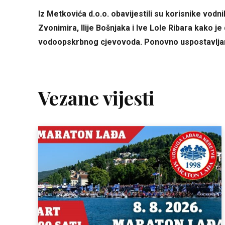
Iz Metkovića d.o.o. obavijestili su korisnike vodn
Zvonimira, Ilije Bošnjaka i Ive Lole Ribara kako 
vodoopskrbnog cjevovoda. Ponovno uspostavljanj
Vezane vijesti