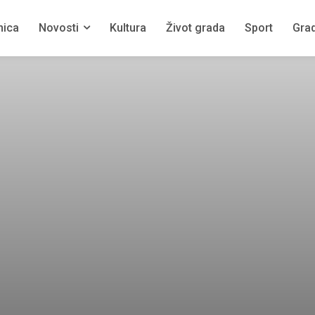
nica
Novosti
Kultura
Život grada
Sport
Grad