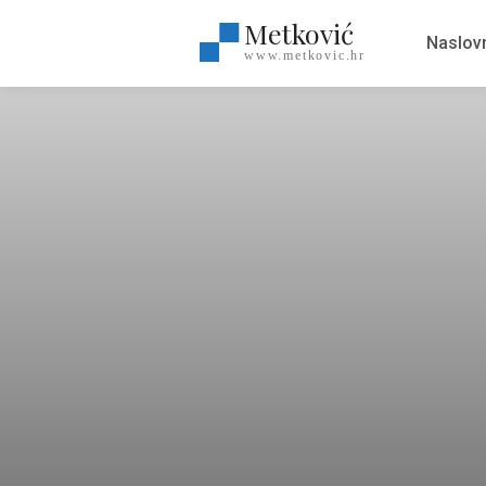
Metković
Naslov
www.metkovic.hr