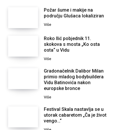
Požar šume i makije na
području Glušaca lokaliziran
Više
Roko Ilić pobjednik 11.
skokova s mosta „Ko osta
osta“ u Vidu
Više
Gradonačelnik Dalibor Milan
primio mladog bodybuildera
Vidu Batinovića nakon
europske bronce
Više
Festival Skala nastavlja se u
utorak cabaretom „Ča je život
vengo…“
Više