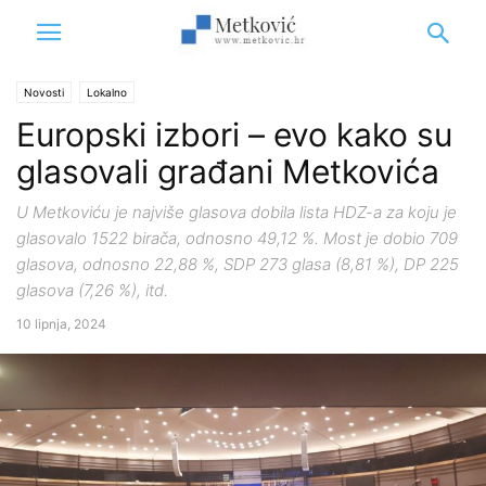
Novosti
Lokalno
Europski izbori – evo kako su
glasovali građani Metkovića
U Metkoviću je najviše glasova dobila lista HDZ-a za koju je
glasovalo 1522 birača, odnosno 49,12 %. Most je dobio 709
glasova, odnosno 22,88 %, SDP 273 glasa (8,81 %), DP 225
glasova (7,26 %), itd.
10 lipnja, 2024