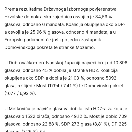
Prema rezultatima Državnoga izbornoga povjerenstva,
Hrvatske demokratska zajednica osvojila je 34,59 %
glasova, odnosno 6 mandata. Koalicija okupljena oko SDP-
a osvojila je 25,96 % glasova, odnosno 4 mandata, a u
Europski parlament će još i po jedan zastupnik
Domovinskoga pokreta te stranke Možemo.
U Dubrovačko-neretvanskoj županiji najveći broj od 10.896
glasova, odnosno 45 % dobila je stranka HDZ. Koalicija
okupljena oko SDP-a dobila je 21,03 %, odnosno 5092
glasa, a slijede Most (1794 / 7,41 %) te Domovinski pokret
(1677 / 6,92 %).
U Metkoviću je najviše glasova dobila lista HDZ-a za koju je
glasovalo 1522 birača, odnosno 49,12 %. Most je dobio 709
glasova, odnosno 22,88 %, SDP 273 glasa (8,81 %), DP 225
glasova (7,26 %), itd.