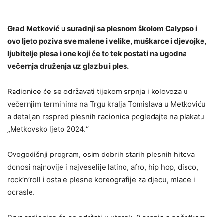
Grad Metković u suradnji sa plesnom školom Calypso i
ovo ljeto poziva sve malene i velike, muškarce i djevojke,
ljubitelje plesa i one koji će to tek postati na ugodna
večernja druženja uz glazbu i ples.
Radionice će se održavati tijekom srpnja i kolovoza u
večernjim terminima na Trgu kralja Tomislava u Metkoviću
a detaljan raspred plesnih radionica pogledajte na plakatu
„Metkovsko ljeto 2024.“
Ovogodišnji program, osim dobrih starih plesnih hitova
donosi najnovije i najveselije latino, afro, hip hop, disco,
rock’n’roll i ostale plesne koreografije za djecu, mlade i
odrasle.