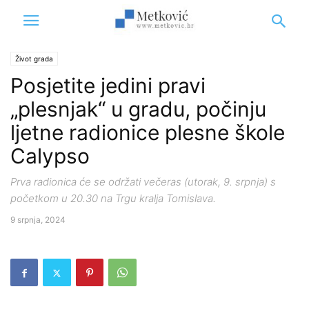
Život grada
Posjetite jedini pravi
„plesnjak“ u gradu, počinju
ljetne radionice plesne škole
Calypso
Prva radionica će se održati večeras (utorak, 9. srpnja) s
početkom u 20.30 na Trgu kralja Tomislava.
9 srpnja, 2024