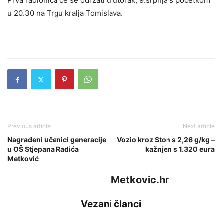
Prva radionica će se održati u utorak, 9.srpnja s početkom
u 20.30 na Trgu kralja Tomislava.
Previous article
Next article
Nagrađeni učenici generacije
Vozio kroz Ston s 2,26 g/kg –
u OŠ Stjepana Radića
kažnjen s 1.320 eura
Metković
Metkovic.hr
Vezani članci