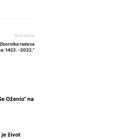
Next article
 Zbornika radova
a: 1422. -2022.”
Se Oženio“ na
je život