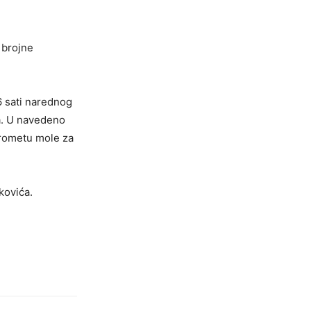
 brojne
6 sati narednog
na. U navedeno
prometu mole za
kovića.