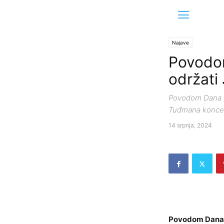
Najave
Povodom
održati 
Povodom Dana gra
Tuđmana koncert
14 srpnja, 2024
Povodom Dana gr