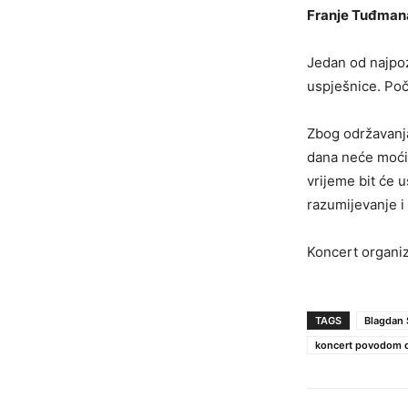
Franje Tuđmana
Jedan od najpoz
uspješnice. Poč
Zbog održavanja
dana neće moći 
vrijeme bit će 
razumijevanje i
Koncert organiz
TAGS
Blagdan S
koncert povodom da