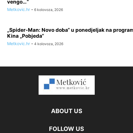
vengo…“
Metkovic.hr
-
6 kolovoza, 2026
„Spider-Man: Novo doba“ u ponedjeljak na progra
Kina „Pobjeda“
Metkovic.hr
-
4 kolovoza, 2026
ABOUT US
FOLLOW US