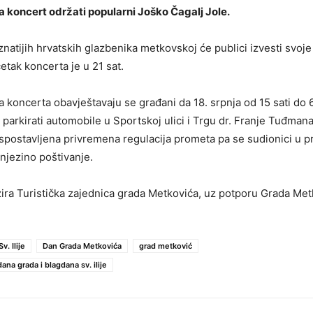
 koncert održati popularni Joško Čagalj Jole.
natijih hrvatskih glazbenika metkovskoj će publici izvesti svoje
etak koncerta je u 21 sat.
 koncerta obavještavaju se građani da 18. srpnja od 15 sati do 
parkirati automobile u Sportskoj ulici i Trgu dr. Franje Tuđma
uspostavljena privremena regulacija prometa pa se sudionici u 
 njezino poštivanje.
ira Turistička zajednica grada Metkovića, uz potporu Grada Met
v. Ilije
Dan Grada Metkovića
grad metković
na grada i blagdana sv. ilije