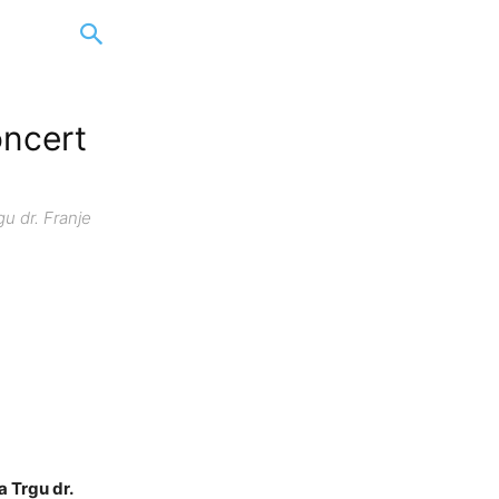
oncert
gu dr. Franje
a Trgu dr.