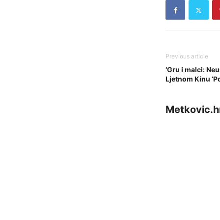
Previous article
‘Gru i malci: Neu
Ljetnom Kinu ‘P
Metkovic.h