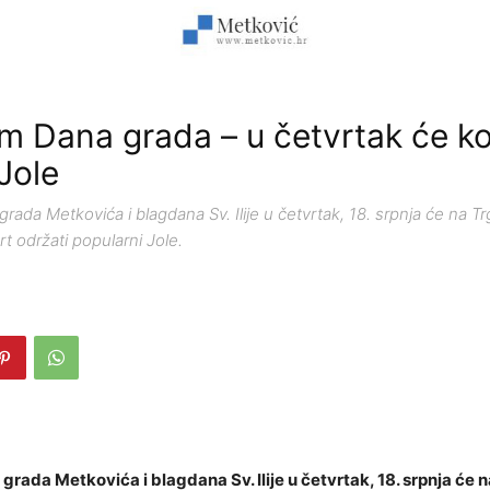
 Dana grada – u četvrtak će k
Jole
da Metkovića i blagdana Sv. Ilije u četvrtak, 18. srpnja će na Tr
 održati popularni Jole.
ada Metkovića i blagdana Sv. Ilije u četvrtak, 18. srpnja će n