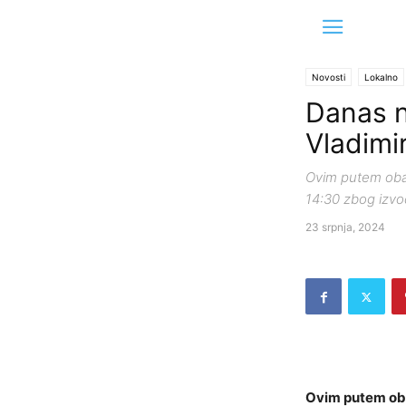
Novosti
Lokalno
Danas 
Vladimi
Ovim putem obav
14:30 zbog izvo
23 srpnja, 2024
Ovim putem oba