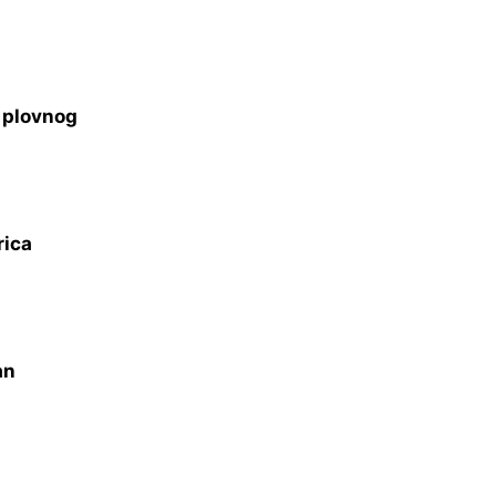
s plovnog
rica
an