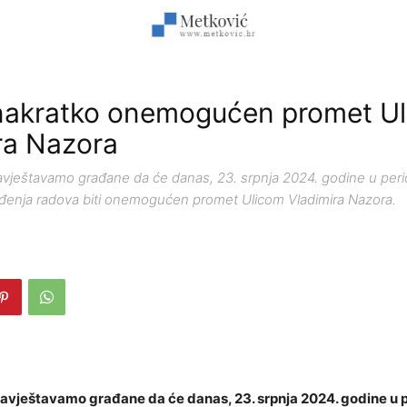
nakratko onemogućen promet U
ra Nazora
ještavamo građane da će danas, 23. srpnja 2024. godine u peri
đenja radova biti onemogućen promet Ulicom Vladimira Nazora.
vještavamo građane da će danas, 23. srpnja 2024. godine u 