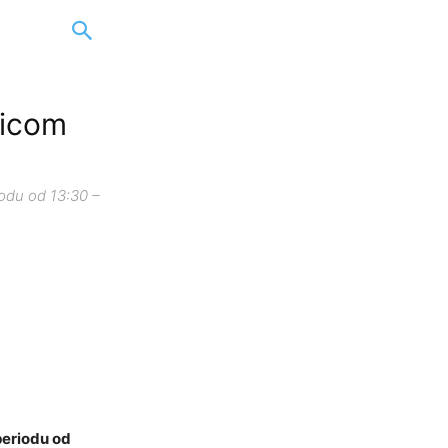
licom
odu od 13:30 –
periodu od