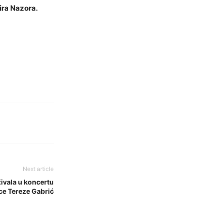
ira Nazora.
Next article
uživala u koncertu
e Tereze Gabrić