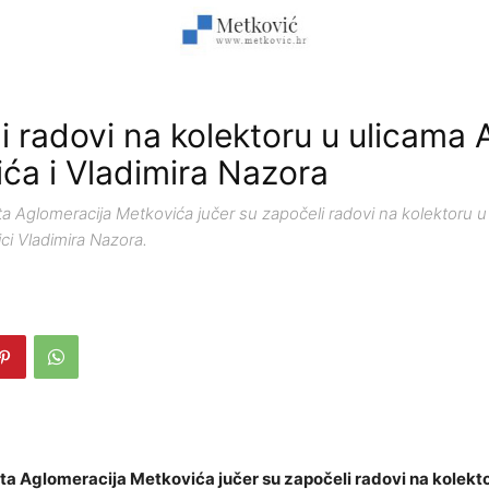
i radovi na kolektoru u ulicama 
ića i Vladimira Nazora
a Aglomeracija Metkovića jučer su započeli radovi na kolektoru u 
ici Vladimira Nazora.
ta Aglomeracija Metkovića jučer su započeli radovi na kolekto