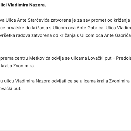
Ulici Vladimira Nazora.
va Ulica Ante Starčevića zatvorena je za sav promet od križanja 
ice hrvatske do križanja s Ulicom oca Ante Gabrića. Ulica Vladi
vršetka radova zatvorena od križanja s Ulicom oca Ante Gabrića 
 prema centru Metkovića odvija se ulicama Lovački put – Predol
kralja Zvonimira.
u ulicu Vladimira Nazora odvijati će se ulicama kralja Zvonimira
vački put.