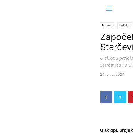
Novosti
Lokalno
Započel
Starčev
U sklopu projekt
Starčevića i u Ul
24 rujna, 2024
U sklopu projek