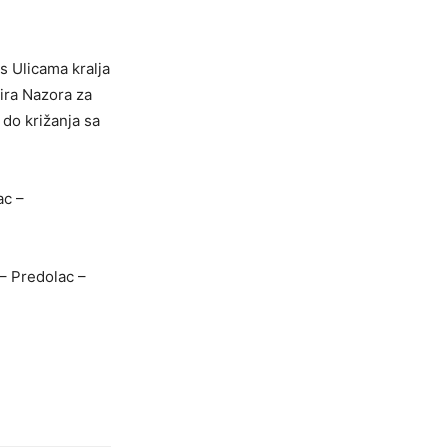
s Ulicama kralja
mira Nazora za
do križanja sa
ac –
 – Predolac –