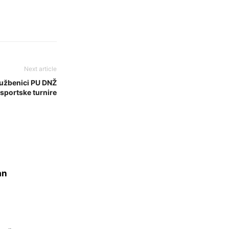
Next article
službenici PU DNŽ
 sportske turnire
an