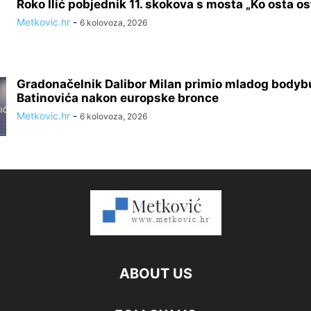
Roko Ilić pobjednik 11. skokova s mosta „Ko osta ost
Metkovic.hr
-
6 kolovoza, 2026
Gradonačelnik Dalibor Milan primio mladog bodyb
Batinovića nakon europske bronce
Metkovic.hr
-
6 kolovoza, 2026
ABOUT US