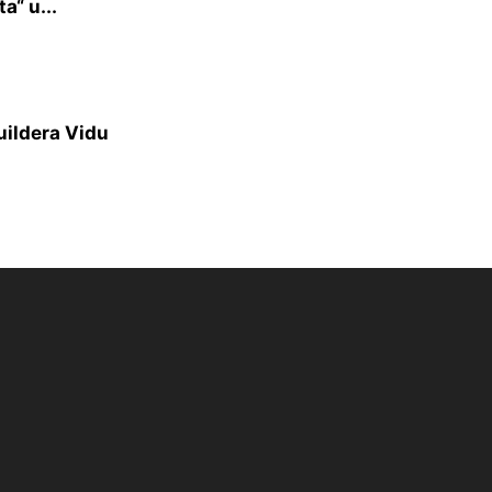
a“ u...
uildera Vidu