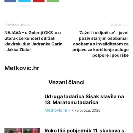
Previous article
Next article
NAJAVA – u Galeriji GKS-a u
‘Zaželi i uključi se’ – javni
utorak će koncert održati
poziv starijim osobama i
klavirski duo Jadranka Garin
osobama s invaliditetom za
i Jakša Zlatar
prijavu za korištenje usluge
potpore i podrške
Metkovic.hr
Vezani članci
Udruga lađarica Sisak slavila na
13. Maratonu lađarica
Metkovic.hr
-
7 kolovoza, 2026
Roko Ilić pobjednik 11. skokova s