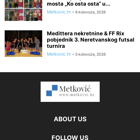
mosta „Ko osta osta“ u...
Metkovic.hr
-
6 kolovoza, 2026
Medittera nekretnine & FF Rix
pobjednik 3. Neretvanskog futsal
turnira
Metkovic.hr
-
5 kolovoza, 2026
ABOUT US
FOLLOW US