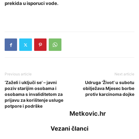
prekida u isporuci vode.
Previous article
Next article
‘Zaželi i uključi se’ – javni
Udruga ‘Život’ u subotu
poziv starijim osobama i
obilježava Mjesec borbe
osobama s invaliditetom za
protiv karcinoma dojke
prijavu za korištenje usluge
potpore i podrške
Metkovic.hr
Vezani članci