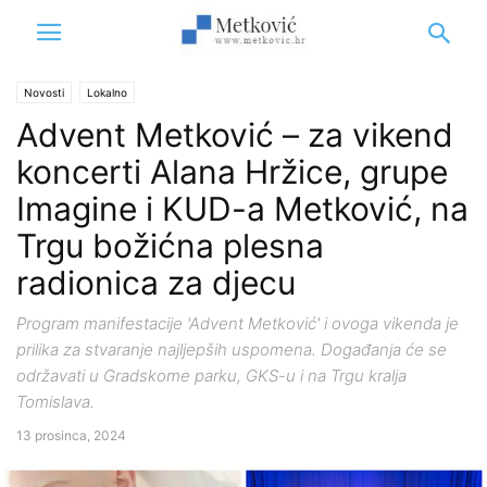
Novosti
Lokalno
Advent Metković – za vikend
koncerti Alana Hržice, grupe
Imagine i KUD-a Metković, na
Trgu božićna plesna
radionica za djecu
Program manifestacije 'Advent Metković' i ovoga vikenda je
prilika za stvaranje najljepših uspomena. Događanja će se
održavati u Gradskome parku, GKS-u i na Trgu kralja
Tomislava.
13 prosinca, 2024