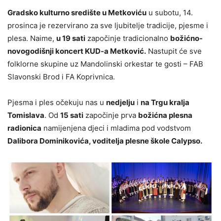
Gradsko kulturno središte u Metkoviću
u subotu, 14.
prosinca je rezervirano za sve ljubitelje tradicije, pjesme i
plesa. Naime,
u 19 sati
započinje tradicionalno
božićno-
novogodišnji koncert KUD-a Metković.
Nastupit će sve
folklorne skupine uz Mandolinski orkestar te gosti – FAB
Slavonski Brod i FA Koprivnica.
Pjesma i ples očekuju nas u
nedjelju
i
na Trgu kralja
Tomislava
. Od
15 sati
započinje prva
božićna plesna
radionica
namijenjena djeci i mladima pod vodstvom
Dalibora Dominikovića, voditelja plesne škole Calypso.