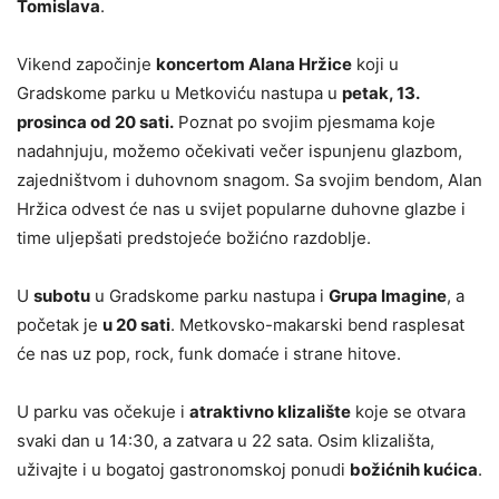
Tomislava
.
Vikend započinje
koncertom Alana Hržice
koji u
Gradskome parku u Metkoviću nastupa u
petak, 13.
prosinca od 20 sati.
Poznat po svojim pjesmama koje
nadahnjuju, možemo očekivati večer ispunjenu glazbom,
zajedništvom i duhovnom snagom. Sa svojim bendom, Alan
Hržica odvest će nas u svijet popularne duhovne glazbe i
time uljepšati predstojeće božićno razdoblje.
U
subotu
u Gradskome parku nastupa i
Grupa Imagine
, a
početak je
u 20 sati
. Metkovsko-makarski bend rasplesat
će nas uz pop, rock, funk domaće i strane hitove.
U parku vas očekuje i
atraktivno klizalište
koje se otvara
svaki dan u 14:30, a zatvara u 22 sata. Osim klizališta,
uživajte i u bogatoj gastronomskoj ponudi
božićnih kućica
.