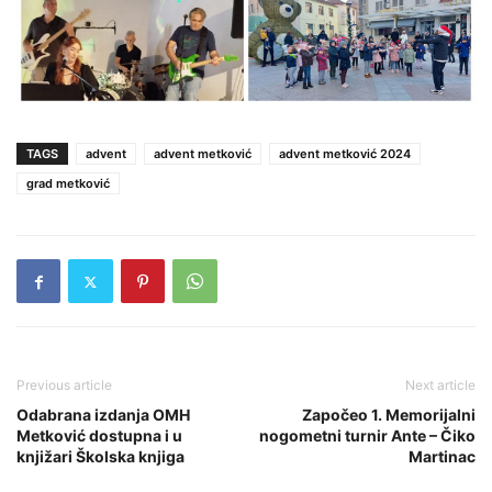
TAGS
advent
advent metković
advent metković 2024
grad metković
Previous article
Next article
Odabrana izdanja OMH
Započeo 1. Memorijalni
Metković dostupna i u
nogometni turnir Ante – Čiko
knjižari Školska knjiga
Martinac