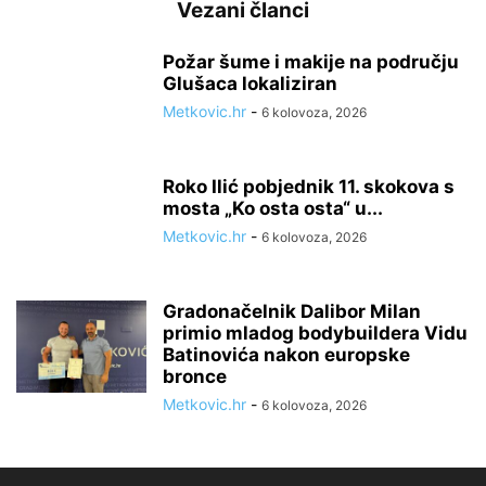
Vezani članci
Požar šume i makije na području
Glušaca lokaliziran
Metkovic.hr
-
6 kolovoza, 2026
Roko Ilić pobjednik 11. skokova s
mosta „Ko osta osta“ u...
Metkovic.hr
-
6 kolovoza, 2026
Gradonačelnik Dalibor Milan
primio mladog bodybuildera Vidu
Batinovića nakon europske
bronce
Metkovic.hr
-
6 kolovoza, 2026