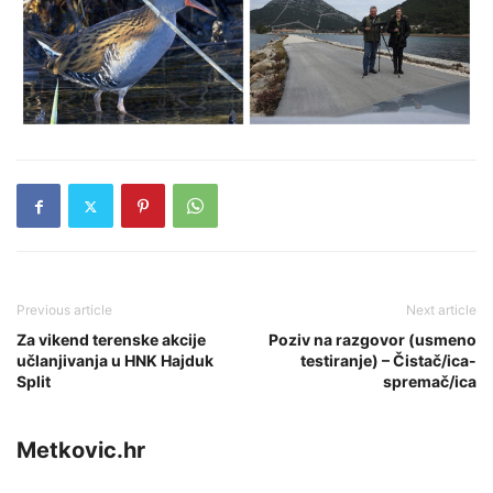
Previous article
Next article
Za vikend terenske akcije
Poziv na razgovor (usmeno
učlanjivanja u HNK Hajduk
testiranje) – Čistač/ica-
Split
spremač/ica
Metkovic.hr