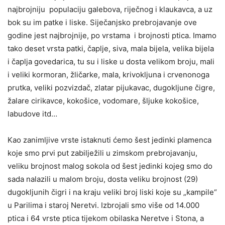
najbrojniju populaciju galebova, riječnog i klaukavca, a uz
bok su im patke i liske. Siječanjsko prebrojavanje ove
godine jest najbrojnije, po vrstama i brojnosti ptica. Imamo
tako deset vrsta patki, čaplje, siva, mala bijela, velika bijela
i čaplja govedarica, tu su i liske u dosta velikom broju, mali
i veliki kormoran, žličarke, mala, krivokljuna i crvenonoga
prutka, veliki pozvizdač, zlatar pijukavac, dugokljune čigre,
žalare cirikavce, kokošice, vodomare, šljuke kokošice,
labudove itd…
Kao zanimljive vrste istaknuti ćemo šest jedinki plamenca
koje smo prvi put zabilježili u zimskom prebrojavanju,
veliku brojnost malog sokola od šest jedinki kojeg smo do
sada nalazili u malom broju, dosta veliku brojnost (29)
dugokljunih čigri i na kraju veliki broj liski koje su „kampile“
u Parilima i staroj Neretvi. Izbrojali smo više od 14.000
ptica i 64 vrste ptica tijekom obilaska Neretve i Stona, a