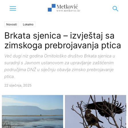
Novosti
Lokalno
Brkata sjenica – izvještaj sa
zimskoga prebrojavanja ptica
Već dugi niz godina Ornitološko društvo Brkata sjenica u
suradnji s Javnom ustanovom za upravljanje zaštićenim
područjima DNŽ u siječnju obavlja zimsko prebrojavanje
ptica.
22 siječnja, 2025