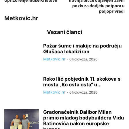
Uprizorenje Muke Kristove
travnja bit će objavljen Javni
poziv za dodjelu potpora u
poljoprivredi
Metkovic.hr
Vezani članci
Požar šume i makije na području
Glušaca lokaliziran
Metkovic.hr
-
6 kolovoza, 2026
Roko Ilić pobjednik 11. skokova s
mosta „Ko osta osta“ u...
Metkovic.hr
-
6 kolovoza, 2026
Gradonačelnik Dalibor Milan
primio mladog bodybuildera Vidu
Batinovića nakon europske